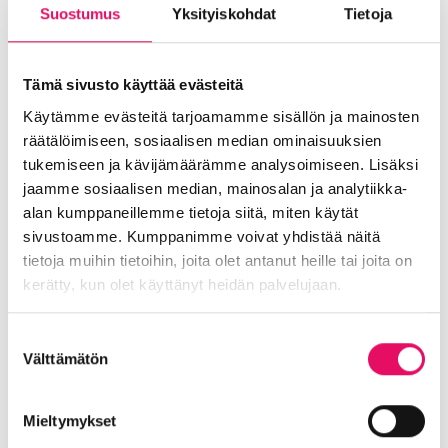
Suostumus
Yksityiskohdat
Tietoja
Liiketoiminnan valmennukset
Sijoittuminen Seinäjoelle
Startup-yrittäjyys
Tallenteet
Tapahtumat
Töihin Seinäjoelle
Tämä sivusto käyttää evästeitä
Toimitilat ja tontit
Uutiset
Vastuullisuus
Käytämme evästeitä tarjoamamme sisällön ja mainosten
Yrittäjätarinat
Yrityskaupat
Yritysneuvonta
räätälöimiseen, sosiaalisen median ominaisuuksien
tukemiseen ja kävijämäärämme analysoimiseen. Lisäksi
Yritysrahoitus
Yritysuutiset
Uusimmat uutiset
jaamme sosiaalisen median, mainosalan ja analytiikka-
alan kumppaneillemme tietoja siitä, miten käytät
Maailma löysi Seinäjoen
sivustoamme. Kumppanimme voivat yhdistää näitä
tietoja muihin tietoihin, joita olet antanut heille tai joita on
Uutiset
kerätty, kun olet käyttänyt heidän palvelujaan.
:
Lue koko artikkeli
Maailma
Tietosuojaseloste >
Seinäjoen datakeskus on
Suostumuksen
löysi
Britannnian suurin investointi
Välttämätön
valinta
Seinäjoen
Suomeen
Mieltymykset
Uutiset