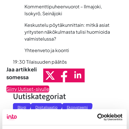
Kommenttipuheenvuorot – Ilmajoki,
Isokyrö, Seinäjoki
Keskustelu pöytäkunnittain:
mitkä asiat
yritysten näkökulmasta tulisi huomioida
valmistelussa?
Yhteenveto ja koonti
19:30 Tilaisuuden päätös
Jaa artikkeli
somessa
Siirry Uutiset-sivulle
Uutiskategoriat
Blogi
Digitalisaatio
Ekosysteemi
Into työpaikkana
Kansainvälistyminen
Liikeidea ja yrityksen perustaminen