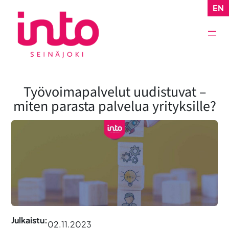
Siirry
EN
sisältöön
Työvoimapalvelut uudistuvat –
miten parasta palvelua yrityksille?
Julkaistu:
02.11.2023