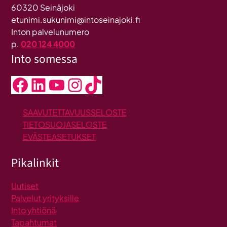
60320 Seinäjoki
etunimi.sukunimi@intoseinajoki.fi
Inton palvelunumero
p.
020 124 4000
Into somessa
Facebook
LinkedIn
YouTube
Instagram
TikTok
SAAVUTETTAVUUSSELOSTE
TIETOSUOJASELOSTE
EVÄSTEASETUKSET
Pikalinkit
Uutiset
Palvelut yrityksille
Into yhtiönä
Tapahtumat