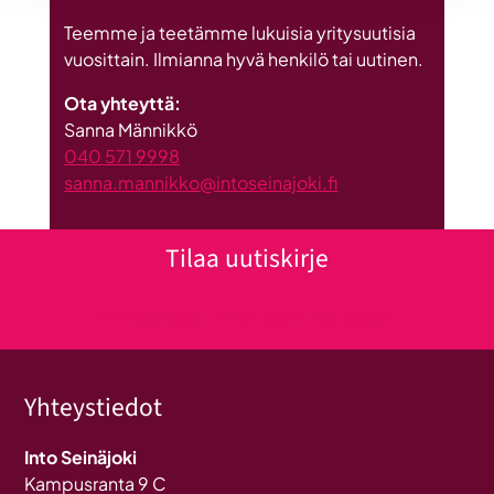
Teemme ja teetämme lukuisia yritysuutisia
vuosittain. Ilmianna hyvä henkilö tai uutinen.
Ota yhteyttä:
Sanna Männikkö
040 571 9998
sanna.mannikko@intoseinajoki.fi
Tilaa uutiskirje
Klikkaa tästä uutiskirjeen tilaukseen
Yhteystiedot
Into Seinäjoki
Kampusranta 9 C