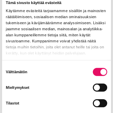
Laajat verkostot kansallisesti ja
Tämä sivusto käyttää evästeitä
kansainvälisesti (sijoittajat, asiakkaat, tki ja
Käytämme evästeitä tarjoamamme sisällön ja mainosten
rahoitus)
räätälöimiseen, sosiaalisen median ominaisuuksien
Pienryhmäsparraukset Skaalaamon
tukemiseen ja kävijämäärämme analysoimiseen. Lisäksi
yritysten kesken noin kuukausittain
jaamme sosiaalisen median, mainosalan ja analytiikka-
Advisory tai Advisory Board -toimintaa
alan kumppaneillemme tietoja siitä, miten käytät
kasvun tueksi
sivustoamme. Kumppanimme voivat yhdistää näitä
Kumppani- ja mentoriverkosto
tietoja muihin tietoihin, joita olet antanut heille tai joita on
hyödynnettävissä
kerätty, kun olet käyttänyt heidän palvelujaan.
Kaiken saa täysin MAKSUTTA 12 kuukauden
Tietosuojaseloste >
mittaisen Skaalaamo-jakson ajaksi.
Suostumuksen
Välttämätön
valinta
Yritysten kanssa tehdään sopimus, jonka
mukaisesti odotamme yritykseltä sitoutumista
Mieltymykset
sen oman kasvusuunnitelman tavoitteisiin ja
aktiivista osallistumista yhteisön
aktiviteetteihin. Vain näin kasvupolusta saadaan
Tilastot
kotiutettua yritykselle paras hyöty!