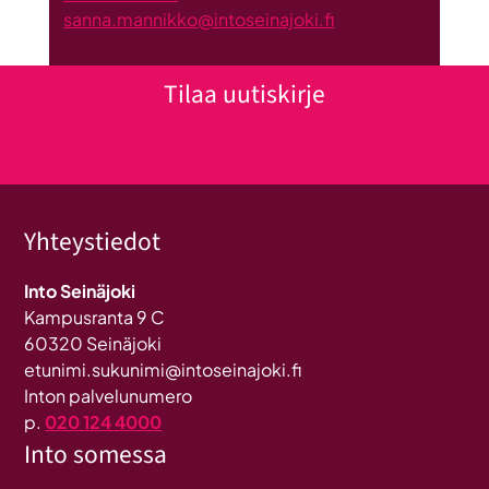
sanna.mannikko@intoseinajoki.fi
Tilaa uutiskirje
Klikkaa tästä uutiskirjeen tilaukseen
Yhteystiedot
Into Seinäjoki
Kampusranta 9 C
60320 Seinäjoki
etunimi.sukunimi@intoseinajoki.fi
Inton palvelunumero
p.
020 124 4000
Into somessa