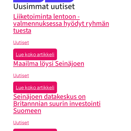
Uusimmat uutiset
Liiketoiminta lentoon -
valmennuksessa hyödyt ryhmän
tuesta
Uutiset
:
Lue koko artikkeli
Liiketoiminta
Maailma löysi Seinäjoen
lentoon
-
Uutiset
valmennuksessa
:
Lue koko artikkeli
hyödyt
Maailma
Seinäjoen datakeskus on
ryhmän
löysi
Britannnian suurin investointi
tuesta
Seinäjoen
Suomeen
Uutiset