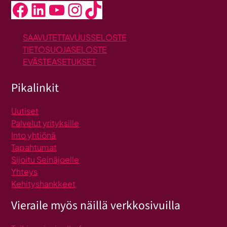
Facebook
LinkedIn
YouTube
Instagram
TikTok
SAAVUTETTAVUUSSELOSTE
TIETOSUOJASELOSTE
EVÄSTEASETUKSET
Pikalinkit
Uutiset
Palvelut yrityksille
Into yhtiönä
Tapahtumat
Sijoitu Seinäjoelle
Yhteys
Kehityshankkeet
Vieraile myös näillä verkkosivuilla