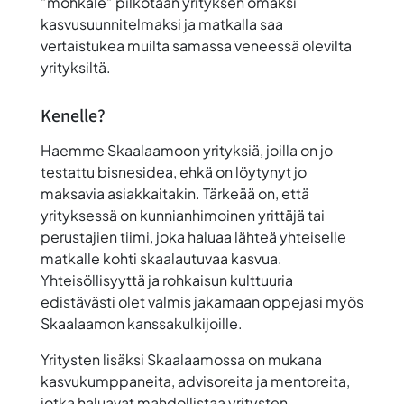
”möhkäle” pilkotaan yrityksen omaksi
kasvusuunnitelmaksi ja matkalla saa
vertaistukea muilta samassa veneessä olevilta
yrityksiltä.
Kenelle?
Haemme Skaalaamoon yrityksiä, joilla on jo
testattu bisnesidea, ehkä on löytynyt jo
maksavia asiakkaitakin. Tärkeää on, että
yrityksessä on kunnianhimoinen yrittäjä tai
perustajien tiimi, joka haluaa lähteä yhteiselle
matkalle kohti skaalautuvaa kasvua.
Yhteisöllisyyttä ja rohkaisun kulttuuria
edistävästi olet valmis jakamaan oppejasi myös
Skaalaamon kanssakulkijoille.
Yritysten lisäksi Skaalaamossa on mukana
kasvukumppaneita, advisoreita ja mentoreita,
jotka haluavat mahdollistaa yritysten