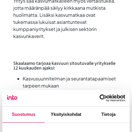
Yritys saa kasvumatkalleen myös vertaistukea,
jotta määränpää säilyy kirkkaana mutkista
huolimatta. Lisäksi kasvumatkaa ovat
tukemassa lukuisat asiantuntevat
kumppaniyritykset ja julkisen sektorin
kasvunkaverit.
Skaalaamo tarjoaa kasvuun sitoutuvalle yritykselle
12 kuukauden ajaksi:
Kasvusuunnitelman ja seurantatapaamiset
tarpeen mukaan
Yhteisölliset työtilat (ei määriteltyä
työpistettä tai -huonetta)
Neuvottelutilat asiakkaiden tapaamiseen
Skaalaamossa
Suostumus
Yksityiskohdat
Tietoja
Wifi-yhteys ja postiosoite yritykselle
Yhteisön voima ja vertaissparraus