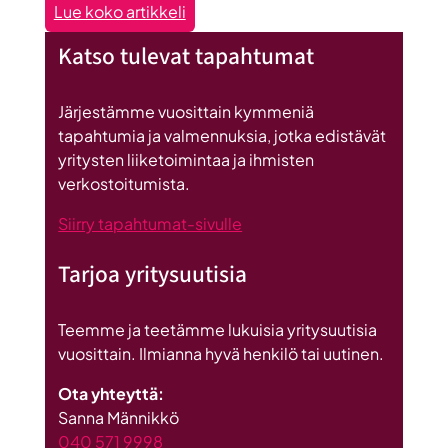
:
Lue koko artikkeli
Seinäjoen
Katso tulevat tapahtumat
datakeskus
on
Britannnian
Järjestämme vuosittain kymmeniä
suurin
tapahtumia ja valmennuksia, jotka edistävät
investointi
yritysten liiketoimintaa ja ihmisten
Suomeen
verkostoitumista.
Siirry tapahtumat-sivulle
Tarjoa yritysuutisia
Teemme ja teetämme lukuisia yritysuutisia
vuosittain. Ilmianna hyvä henkilö tai uutinen.
Ota yhteyttä:
Sanna Männikkö
040 571 9998