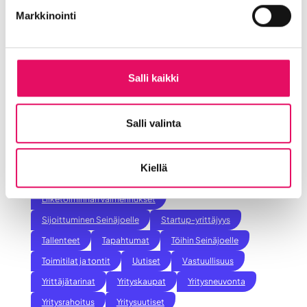
Ilmoittaudu kiinnostuneiden joukkoon HETI! Me
Markkinointi
otamme sinuun yhteyttä, jutellaan!
Jaa artikkeli
somessa
Salli kaikki
Siirry Uutiset-sivulle
Uutiskategoriat
Salli valinta
Blogi
Digitalisaatio
Ekosysteemi
Into työpaikkana
Kansainvälistyminen
Kiellä
Liikeidea ja yrityksen perustaminen
Liiketoiminnan valmennukset
Sijoittuminen Seinäjoelle
Startup-yrittäjyys
Tallenteet
Tapahtumat
Töihin Seinäjoelle
Toimitilat ja tontit
Uutiset
Vastuullisuus
Yrittäjätarinat
Yrityskaupat
Yritysneuvonta
Yritysrahoitus
Yritysuutiset