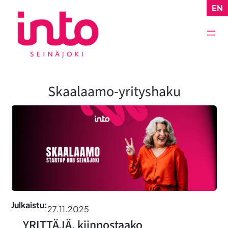
Siirry
EN
sisältöön
Skaalaamo-yrityshaku
Julkaistu:
27.11.2025
YRITTÄJÄ, kiinnostaako