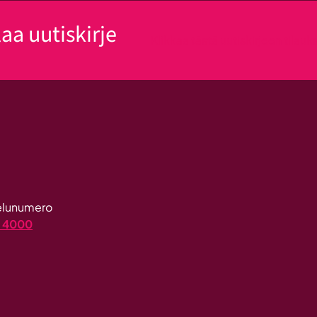
laa uutiskirje
Klikkaa tästä uutiskirjeen tilau
velunumero
4 4000