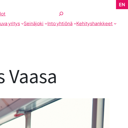
EN
Etsi
dot
tuva yritys
Seinäjoki
Into yhtiönä
Kehityshankkeet
ss Vaasa