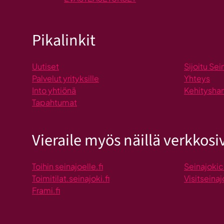
Pikalinkit
Uutiset
Sijoitu Sei
Palvelut yrityksille
Yhteys
Into yhtiönä
Kehitysha
Tapahtumat
Vieraile myös näillä verkkosiv
Toihin seinajoelle.fi
Seinajokic
Toimitilat.seinajoki.fi
Visitseinaj
Frami.fi