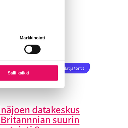
Markkinointi
ksen perustaminen
t
Töihin Seinäjoelle
Toimitilat ja tontit
Salli kaikki
tiset
inäjoen datakeskus
 Britannnian suurin