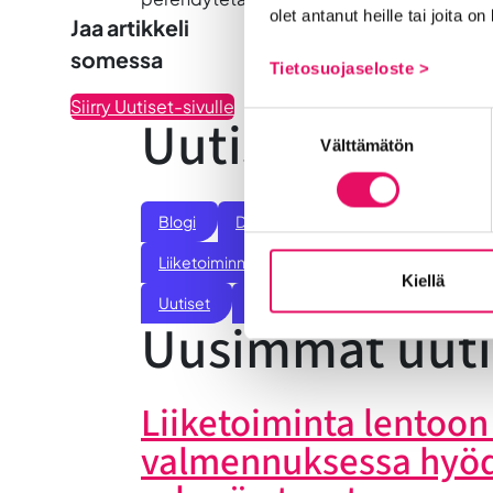
olet antanut heille tai joita o
Jaa artikkeli
somessa
Tietosuojaseloste >
Siirry Uutiset-sivulle
Uutiskategoria
Suostumuksen
Välttämätön
valinta
Blogi
Digitalisaatio
Ekosysteemi
Liiketoiminnan valmennukset
Sijoittumine
Kiellä
Uutiset
Vastuullisuus
Yrittäjätarinat
Uusimmat uuti
Liiketoiminta lentoon 
valmennuksessa hyö