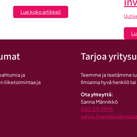
in
:
Lue koko artikkeli
Uutis
Maailma
löysi
Lu
Seinäjoen
tumat
Tarjoa yritysu
pahtumia ja
Teemme ja teetämme lukui
n liiketoimintaa ja
Ilmianna hyvä henkilö tai
Ota yhteyttä:
Sanna Männikkö
040 571 9998
sanna.mannikko@intosein