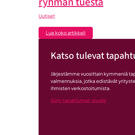
ryhmän tuesta
Uutiset
:
Lue koko artikkeli
Liiketoiminta
lentoon
Katso tulevat tapah
-
valmennuksessa
hyödyt
Järjestämme vuosittain kymmeniä ta
ryhmän
valmennuksia, jotka edistävät yrityste
tuesta
ihmisten verkostoitumista.
Siirry tapahtumat-sivulle