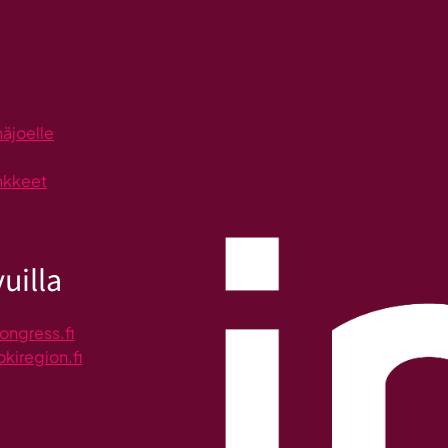
näjoelle
nkkeet
uilla
ongress.fi
okiregion.fi