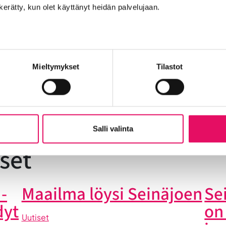
n kerätty, kun olet käyttänyt heidän palvelujaan.
t
Mieltymykset
Tilastot
Into työpaikkana
Kansainvälistyminen
Liikeidea ja yrity
n Seinäjoelle
Startup-yrittäjyys
Tallenteet
Tapahtuma
Salli valinta
Yrityskaupat
Yritysneuvonta
Yritysrahoitus
Yritysuu
set
-
Maailma löysi Seinäjoen
Se
dyt
on
Uutiset