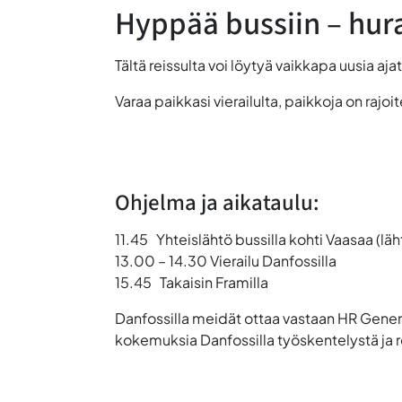
Hyppää bussiin – hur
Tältä reissulta voi löytyä vaikkapa uusia a
Varaa paikkasi vierailulta, paikkoja on rajoit
Ohjelma ja aikataulu:
11.45
Yhteislähtö bussilla kohti Vaasaa
(lä
13.00 – 14.30
Vierailu Danfossilla
15.45
Takaisin Framilla
Danfossilla meidät ottaa vastaan HR General
kokemuksia Danfossilla työskentelystä ja r