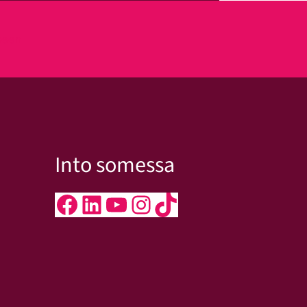
kseen
Into somessa
Facebook
LinkedIn
YouTube
Instagram
TikTok