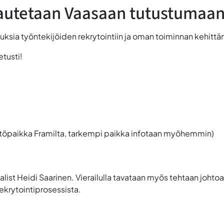
autetaan Vaasaan tutustumaan 
jatuksia työntekijöiden rekrytointiin ja oman toiminnan kehit
etusti!
htöpaikka Framilta, tarkempi paikka infotaan myöhemmin)
ist Heidi Saarinen. Vierailulla tavataan myös tehtaan johtoa
ekrytointiprosessista.