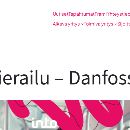
Uutiset
Tapahtumat
Frami
Yhteystie
Alkava yritys
Toimiva yritys
Sijoit
ierailu – Danfo