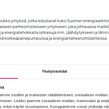
joukko yrityksiä, jotka edustavat koko Suomen energiasektorin
aiseen perheomisteiseen yritykseen, joka johtavassa markk
 ja energiatehokkaita ratkaisuja mm. jäähdytykseen ja lämmi
ekä korkeapainepumpuissa ja energiantalteenottolaitteissa.
Yksityiskohdat
ekijöiden tärkeys yrityksen voimavarana; työntekijöiden kehi
daan mahdollisuuksia. Danfossin työkulttuurissa virheet ja
ttelu voimavarana.
itä
mme sisällön ja mainosten räätälöimiseen, sosiaalisen median
isen työvoiman osalta. Vierailulla saadaan kuulla, miten Dan
iseen. Lisäksi jaamme sosiaalisen median, mainosalan ja analy
en veto- ja pitovoimasta pidetään huolta? Miten ulkomaalais
, miten käytät sivustoamme. Kumppanimme voivat yhdistää näitä t
oidaan tukea?