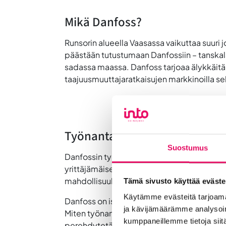
Mikä Danfoss?
Runsorin alueella Vaasassa vaikuttaa suuri 
päästään tutustumaan Danfossiin – tanskal
sadassa maassa. Danfoss tarjoaa älykkäitä
taajuusmuuttajaratkaisujen markkinoilla s
Työnantajakuvan tärkeys
Suostumus
Danfossin työnantajakuvassa korostuu työnt
yrittäjämäisen asenteen kehittymiselle luo
mahdollisuuksina oppia ja kokeellinen aja
Tämä sivusto käyttää eväste
Käytämme evästeitä tarjoama
Danfoss on iso työllistäjä, myös ulkomaala
ja kävijämäärämme analysoim
Miten työnantajamielikuvaa kehitetään? Mit
kumppaneillemme tietoja siitä
perehdytetään ja miten asettautumista v