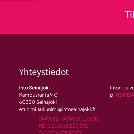
Ti
Yhteystiedot
Into Seinäjoki
Inton pal
Kampusranta 9 C
p.
020 12
60320 Seinäjoki
etunimi.sukunimi@intoseinajoki.fi
SAAVUTETTAVUUSSELOSTE
TIETOSUOJASELOSTE
EVÄSTEASETUKSET