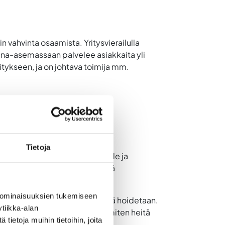
 vahvinta osaamista. Yritysvierailulla
ina-asemassaan palvelee asiakkaita yli
tykseen, ja on johtava toimija mm.
Tietoja
ttymiselle, innovatiivisuudelle ja
 epäonnistumiset halutaan nähdä
 ominaisuuksien tukemiseen
fossin rekrytointeja käytännössä hoidetaan.
tiikka-alan
et työntekijät rekrytoidaan, miten heitä
ietoja muihin tietoihin, joita