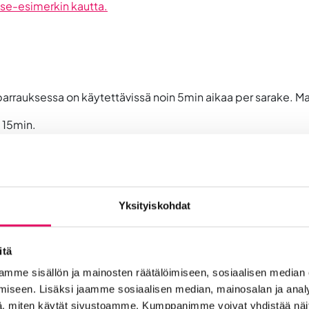
ase-esimerkin kautta.
arrauksessa on käytettävissä noin 5min aikaa per sarake. Ma
 15min.
Yksityiskohdat
iteltaessa hyödynnettävä, kirkastettu liiketoimintamallin tii
itä
laan hyödyntämään Advisory Boardin ja kasvusuunnitelman pohj
mme sisällön ja mainosten räätälöimiseen, sosiaalisen median
iseen. Lisäksi jaamme sosiaalisen median, mainosalan ja analy
, miten käytät sivustoamme. Kumppanimme voivat yhdistää näitä t