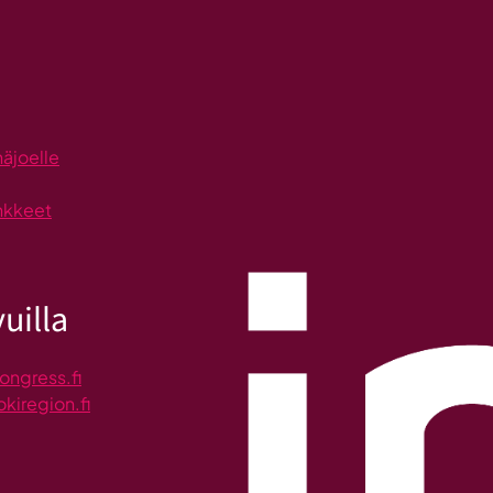
näjoelle
nkkeet
uilla
ongress.fi
okiregion.fi