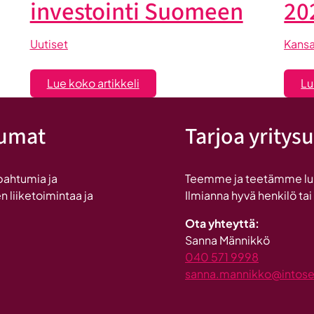
investointi Suomeen
20
Uutiset
Kansa
:
Lue koko artikkeli
Lu
Seinäjoen
datakeskus
tumat
Tarjoa yritysu
on
Britannnian
suurin
pahtumia ja
Teemme ja teetämme lukui
investointi
n liiketoimintaa ja
Ilmianna hyvä henkilö tai
Suomeen
Ota yhteyttä:
Sanna Männikkö
040 571 9998
sanna.mannikko@intosein