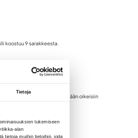
lli koostuu 9 sarakkeesta.
Tietoja
vistelmä, joka auttaa keskittymään oikeisiin
ana.
 ominaisuuksien tukemiseen
tiikka-alan
ietoja muihin tietoihin, joita