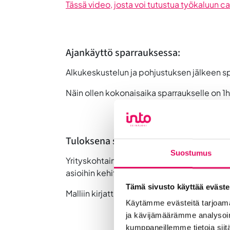
Tässä video, josta voi tutustua työkaluun c
Ajankäyttö sparrauksessa:
Alkukeskustelun ja pohjustuksen jälkeen sp
Näin ollen kokonaisaika sparraukselle on 1h
Tuloksena syntyy:
Suostumus
Yrityskohtainen ja jatkotoimenpiteitä suunn
asioihin kehittämisessä ja kasvamisessa.
Tämä sivusto käyttää eväste
Malliin kirjattuja aiheita ja löydöksiä tul
Käytämme evästeitä tarjoama
ja kävijämäärämme analysoim
kumppaneillemme tietoja siitä