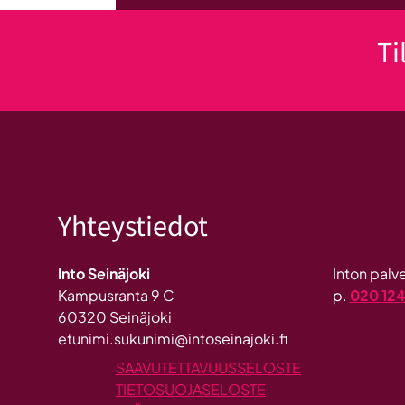
Ti
Yhteystiedot
Into Seinäjoki
Inton pal
Kampusranta 9 C
p.
020 12
60320 Seinäjoki
etunimi.sukunimi@intoseinajoki.fi
SAAVUTETTAVUUSSELOSTE
TIETOSUOJASELOSTE