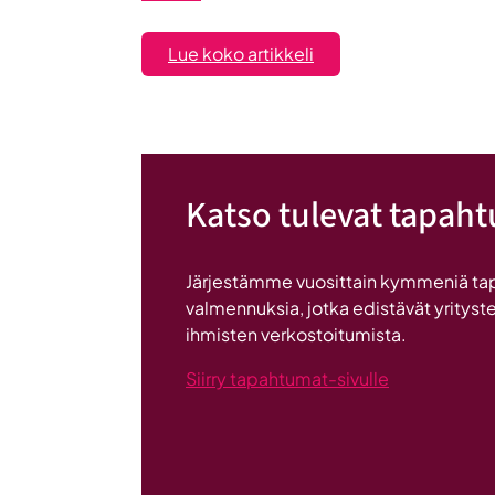
:
Lue koko artikkeli
Maailma
löysi
Seinäjoen
Katso tulevat tapah
Järjestämme vuosittain kymmeniä ta
valmennuksia, jotka edistävät yrityste
ihmisten verkostoitumista.
Siirry tapahtumat-sivulle