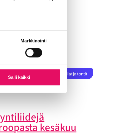
Markkinointi
ksen perustaminen
t
Töihin Seinäjoelle
Toimitilat ja tontit
Salli kaikki
tiset
yntiliidejä
roopasta kesäkuu