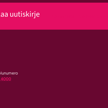
laa uutiskirje
Klikkaa tästä uutiskirjeen tilau
velunumero
4 4000