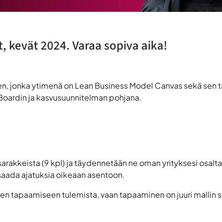
 kevät 2024. Varaa sopiva aika!
n, jonka ytimenä on Lean Business Model Canvas sekä sen täyd
Boardin ja kasvusuunnitelman pohjana.
sarakkeista (9 kpl) ja täydennetään ne oman yrityksesi osalta
ta saada ajatuksia oikeaan asentoon.
nen tapaamiseen tulemista, vaan tapaaminen on juuri mallin 