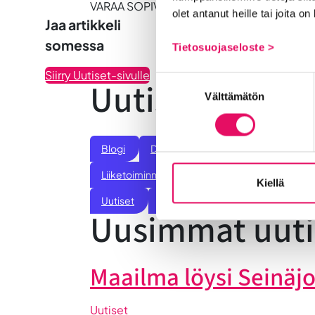
VARAA SOPIVA AIKA LOMAKKEELTA. VAIN V
olet antanut heille tai joita o
Jaa artikkeli
somessa
Tietosuojaseloste >
Siirry Uutiset-sivulle
Suostumuksen
Uutiskategoria
Välttämätön
valinta
Blogi
Digitalisaatio
Ekosysteemi
Liiketoiminnan valmennukset
Sijoittumine
Kiellä
Uutiset
Vastuullisuus
Yrittäjätarinat
Uusimmat uuti
Maailma löysi Seinäj
Uutiset