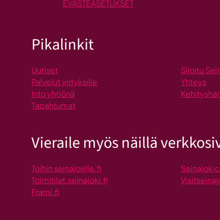
EVÄSTEASETUKSET
Pikalinkit
Uutiset
Sijoitu Sei
Palvelut yrityksille
Yhteys
Into yhtiönä
Kehitysha
Tapahtumat
Vieraile myös näillä verkkosiv
Toihin seinajoelle.fi
Seinajokic
Toimitilat.seinajoki.fi
Visitseinaj
Frami.fi