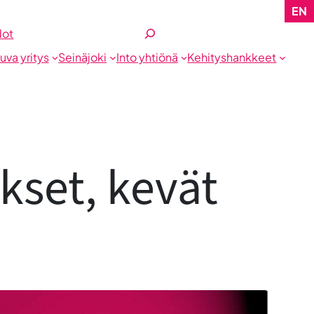
EN
Etsi
dot
tuva yritys
Seinäjoki
Into yhtiönä
Kehityshankkeet
kset, kevät