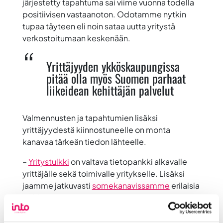
järjestetty tapahtuma sai viime vuonna todella
positiivisen vastaanoton. Odotamme nytkin
tupaa täyteen eli noin sataa uutta yritystä
verkostoitumaan keskenään.
Yrittäjyyden ykköskaupungissa
pitää olla myös Suomen parhaat
liikeidean kehittäjän palvelut
Valmennusten ja tapahtumien lisäksi
yrittäjyydestä kiinnostuneelle on monta
kanavaa tärkeän tiedon lähteelle.
–
Yritystulkki
on valtava tietopankki alkavalle
yrittäjälle sekä toimivalle yritykselle. Lisäksi
jaamme jatkuvasti
somekanavissamme
erilaisia
vinkkejä. Myös uusi
Mä oon yrittäjä -
videosarjamme
tähtää innostamaan ihmisiä
ryhtymään yrittäjiksi.