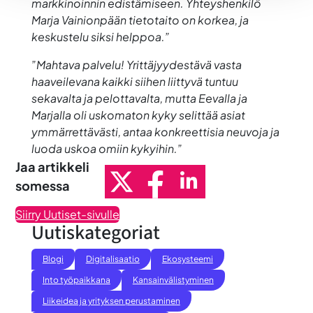
markkinoinnin edistämiseen. Yhteyshenkilö
Marja Vainionpään tietotaito on korkea, ja
keskustelu siksi helppoa.”
”Mahtava palvelu! Yrittäjyydestävä vasta
haaveilevana kaikki siihen liittyvä tuntuu
sekavalta ja pelottavalta, mutta Eevalla ja
Marjalla oli uskomaton kyky selittää asiat
ymmärrettävästi, antaa konkreettisia neuvoja ja
luoda uskoa omiin kykyihin.”
Jaa artikkeli
somessa
Siirry Uutiset-sivulle
Uutiskategoriat
Blogi
Digitalisaatio
Ekosysteemi
Into työpaikkana
Kansainvälistyminen
Liikeidea ja yrityksen perustaminen