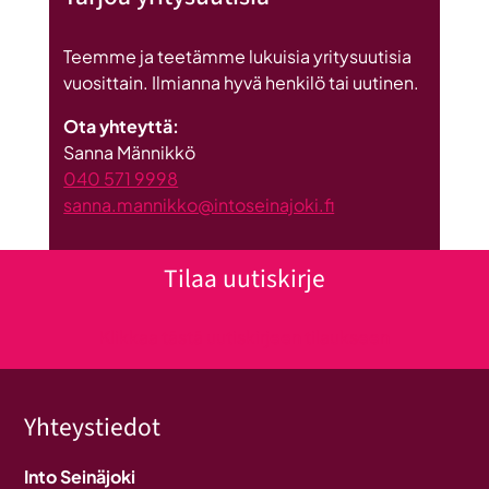
Teemme ja teetämme lukuisia yritysuutisia
vuosittain. Ilmianna hyvä henkilö tai uutinen.
Ota yhteyttä:
Sanna Männikkö
040 571 9998
sanna.mannikko@intoseinajoki.fi
Tilaa uutiskirje
Klikkaa tästä uutiskirjeen tilaukseen
Yhteystiedot
Into Seinäjoki