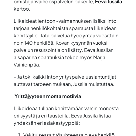
omistajanvaihdospalvelun pakeille,
Eeva Jussila
kertoo.
Liikeideat lentoon -valmennuksen lisäksi Into
tarjoaa henkilökohtaista sparrausta liikeidean
kehittäjille. Tätä palvelua hyödyntää vuosittain
noin 140 henkilöä. Kovan kysynnän vuoksi
palvelun resursointia on lisätty. Eeva Jussilan
aisaparina sparrauksia tekee myös Marja
Vainionpää.
– Ja toki kaikki Inton yrityspalveluasiantuntijat
auttavat tarpeen mukaan, Jussila muistuttaa.
Yrittäjyyteen monta motiivia
Liikeideaa tullaan kehittämään varsin monesta
eri syystä ja eri taustoilla. Eeva Jussila listaa
yhdeksän eri asiakastyyppiä:
Vakituisessa työsuhteessa oleva henkilö,