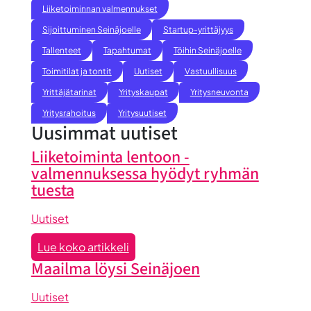
Liiketoiminnan valmennukset
Sijoittuminen Seinäjoelle
Startup-yrittäjyys
Tallenteet
Tapahtumat
Töihin Seinäjoelle
Toimitilat ja tontit
Uutiset
Vastuullisuus
Yrittäjätarinat
Yrityskaupat
Yritysneuvonta
Yritysrahoitus
Yritysuutiset
Uusimmat uutiset
Liiketoiminta lentoon -
valmennuksessa hyödyt ryhmän
tuesta
Uutiset
:
Lue koko artikkeli
Liiketoiminta
Maailma löysi Seinäjoen
lentoon
-
Uutiset