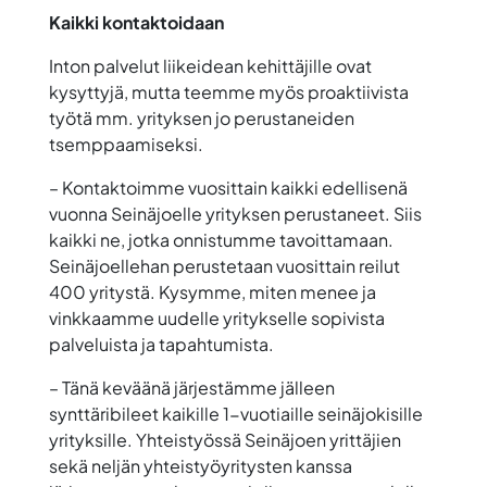
Kaikki kontaktoidaan
Inton palvelut liikeidean kehittäjille ovat
kysyttyjä, mutta teemme myös proaktiivista
työtä mm. yrityksen jo perustaneiden
tsemppaamiseksi.
– Kontaktoimme vuosittain kaikki edellisenä
vuonna Seinäjoelle yrityksen perustaneet. Siis
kaikki ne, jotka onnistumme tavoittamaan.
Seinäjoellehan perustetaan vuosittain reilut
400 yritystä. Kysymme, miten menee ja
vinkkaamme uudelle yritykselle sopivista
palveluista ja tapahtumista.
– Tänä keväänä järjestämme jälleen
synttäribileet kaikille 1-vuotiaille seinäjokisille
yrityksille. Yhteistyössä Seinäjoen yrittäjien
sekä neljän yhteistyöyritysten kanssa