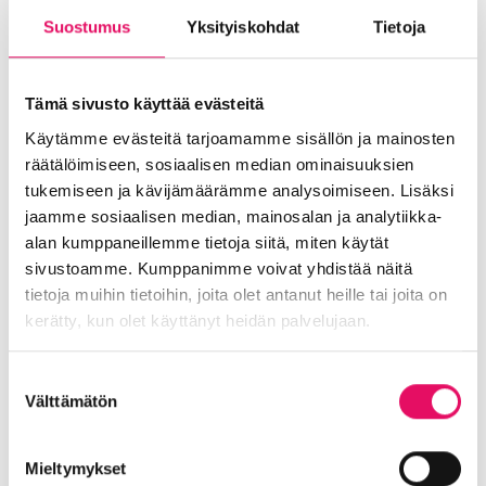
Suostumus
Yksityiskohdat
Tietoja
Palvelu kehittyy
Liikeidean kehittämisen palvelut ovat pääosin
Tämä sivusto käyttää evästeitä
henkilökohtaisia ja fyysisiä tapaamisia. Siitä
huolimatta palvelut ovat pitkälle tuotteistettuja.
Käytämme evästeitä tarjoamamme sisällön ja mainosten
Näin varmistetaan Jussilan mukaan parhaiten
räätälöimiseen, sosiaalisen median ominaisuuksien
tasainen laatu.
tukemiseen ja kävijämäärämme analysoimiseen. Lisäksi
jaamme sosiaalisen median, mainosalan ja analytiikka-
– Ja jotta laatu vain paranisi, arvioimme ja
alan kumppaneillemme tietoja siitä, miten käytät
kehitämme tekemistämme koko ajan.
sivustoamme. Kumppanimme voivat yhdistää näitä
Yrittäjyyden ykköskaupungissa pitää olla myös
tietoja muihin tietoihin, joita olet antanut heille tai joita on
Suomen parhaat liikeidean kehittäjän palvelut,
kerätty, kun olet käyttänyt heidän palvelujaan.
Jussila päättää.
Tietosuojaseloste >
Haluatko sinäkin henkilökohtaiseen
Suostumuksen
Välttämätön
sparraukseen? Varaa aikasi:
valinta
https://slotti.fi/booking/intoseinajokioy/
Mieltymykset
Tai tule
Kevyesti yrittäjäksi -messuille