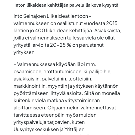
Inton liikeidean kehittäjän palveluilla kova kysyntä
Into Seinäjoen Liikeideat lentoon -
valmennukseen on osallistunut vuodesta 2015
lähtien jo 400 liikeidean kehittäjää. Asiakkaista,
joilla ei valmennukseen tullessa vielä ole ollut
yritystä, arviolta 20-25 % on perustanut
yrityksen.
– Valmennuksessa käydään läpi mm.
osaamiseen, erottautumiseen, kilpailijoihin,
asiakkaisiin, palveluihin, tuotteisiin,
markkinointiin, myyntiin ja yrityksen käytännön
pyörittämiseen liittyviä asioita. Siitä on monella
kuitenkin vielä matkaa yritystoiminnan
aloittamiseen. Ohjaammekin valmennettavat
tarvittaessa eteenpäin myös muiden
yrityspalveluja tarjoavien, kuten
Uusyrityskeskuksen ja Yrittäjien