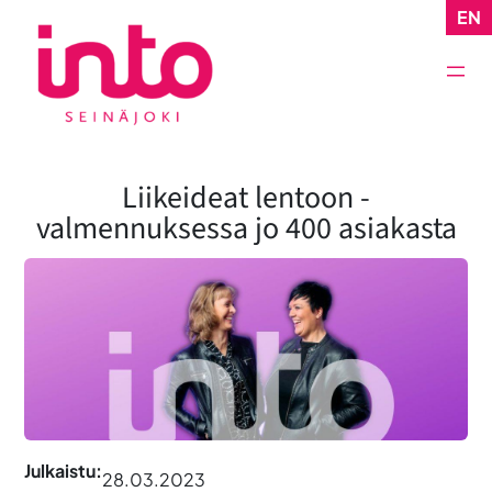
Siirry
EN
sisältöön
Liikeideat lentoon -
valmennuksessa jo 400 asiakasta
Julkaistu:
28.03.2023