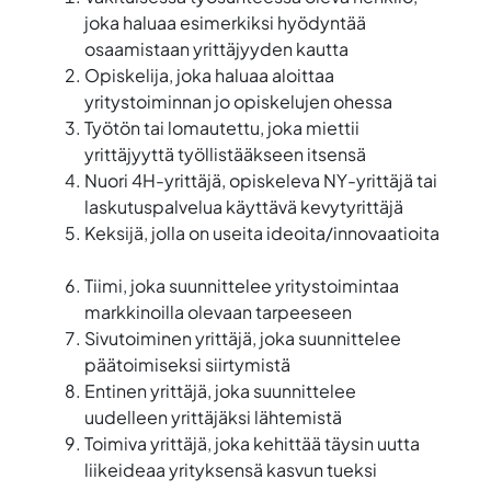
joka haluaa esimerkiksi hyödyntää
osaamistaan yrittäjyyden kautta
Opiskelija, joka haluaa aloittaa
yritystoiminnan jo opiskelujen ohessa
Työtön tai lomautettu, joka miettii
yrittäjyyttä työllistääkseen itsensä
Nuori 4H-yrittäjä, opiskeleva NY-yrittäjä tai
laskutuspalvelua käyttävä kevytyrittäjä
Keksijä, jolla on useita ideoita/innovaatioita
Tiimi, joka suunnittelee yritystoimintaa
markkinoilla olevaan tarpeeseen
Sivutoiminen yrittäjä, joka suunnittelee
päätoimiseksi siirtymistä
Entinen yrittäjä, joka suunnittelee
uudelleen yrittäjäksi lähtemistä
Toimiva yrittäjä, joka kehittää täysin uutta
liikeideaa yrityksensä kasvun tueksi