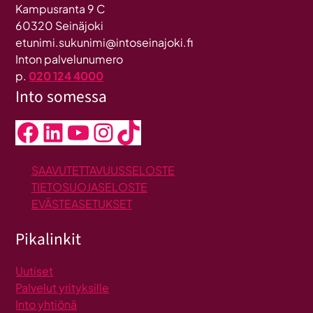
Kampusranta 9 C
60320 Seinäjoki
etunimi.sukunimi@intoseinajoki.fi
Inton palvelunumero
p.
020 124 4000
Into somessa
Facebook
LinkedIn
YouTube
Instagram
TikTok
SAAVUTETTAVUUSSELOSTE
TIETOSUOJASELOSTE
EVÄSTEASETUKSET
Pikalinkit
Uutiset
Palvelut yrityksille
Into yhtiönä