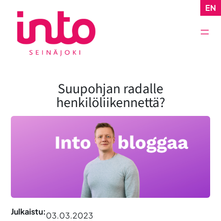
Siirry
EN
sisältöön
Suupohjan radalle
henkilöliikennettä?
Julkaistu:
03.03.2023