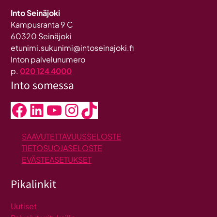
Into Seinäjoki
Kampusranta 9 C
60320 Seinäjoki
etunimi.sukunimi@intoseinajoki.fi
Inton palvelunumero
p.
020 124 4000
Into somessa
Facebook
LinkedIn
YouTube
Instagram
TikTok
SAAVUTETTAVUUSSELOSTE
TIETOSUOJASELOSTE
EVÄSTEASETUKSET
Pikalinkit
Uutiset