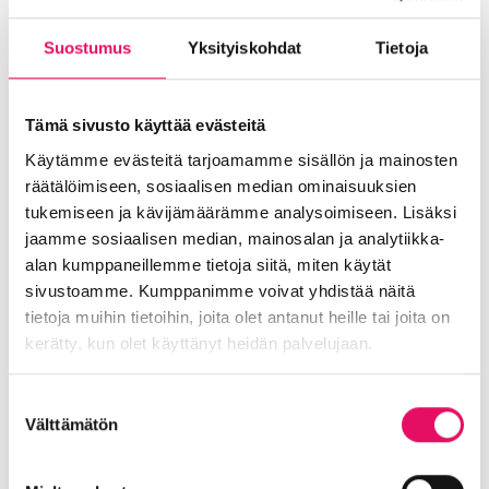
kaupunkien ja kuntien nettisivuilla.
Suostumus
Yksityiskohdat
Tietoja
Yrityskyselyn järjestämisestä vastaavat Kurikan
ja Ilmajoen elinkeinopalvelut sekä Seinäjoella
Into Seinäjoki Oy, jotka kontaktoivat alueensa
Tämä sivusto käyttää evästeitä
yrityksiä kyselyn osalta.
Käytämme evästeitä tarjoamamme sisällön ja mainosten
Seinäjoen yrityskyselyyn voit käydä
räätälöimiseen, sosiaalisen median ominaisuuksien
vastaamassa myös suoraan
tästä linkistä
.
tukemiseen ja kävijämäärämme analysoimiseen. Lisäksi
jaamme sosiaalisen median, mainosalan ja analytiikka-
alan kumppaneillemme tietoja siitä, miten käytät
sivustoamme. Kumppanimme voivat yhdistää näitä
tietoja muihin tietoihin, joita olet antanut heille tai joita on
Jaa artikkeli
kerätty, kun olet käyttänyt heidän palvelujaan.
somessa
Tietosuojaseloste >
Siirry Uutiset-sivulle
Suostumuksen
Uutiskategoriat
Välttämätön
valinta
Blogi
Digitalisaatio
Ekosysteemi