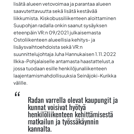
lisätä alueen vetovoimaa ja parantaa alueen
saavutettavuutta sekä lisätä kestävää
liikkumista. Kiskobussiliikenteen aloittaminen
Suupohjan radalla onkin saanut sysäyksen
eteenpäin VR:n 09/2021 julkaisemasta
Ostoliikenteen alueellisia kehitys- ja
lisäysvaihtoehdoista sekä VR:n
suunnittelujohtaja Juha Hannukaisen 1.11.2022
Ilkka-Pohjalaiselle antamasta haastattelust,a
jossa tuodaan esille henkilöjunaliikenteen
laajentamismahdollisuuksia Seinäjoki-Kurikka
välille.
Radan varrella olevat kaupungit ja
kunnat voisivat hyötyä
henkilöliikenteen kehittämisestä
matkailun ja työssäkäynnin
kannalta.