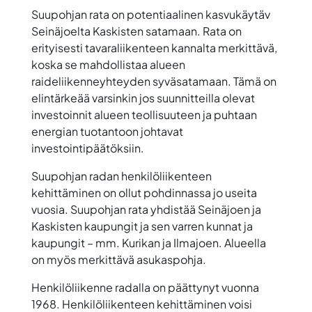
Suupohjan rata on potentiaalinen kasvukäytäv
Seinäjoelta Kaskisten satamaan. Rata on
erityisesti tavaraliikenteen kannalta merkittävä,
koska se mahdollistaa alueen
raideliikenneyhteyden syväsatamaan. Tämä on
elintärkeää varsinkin jos suunnitteilla olevat
investoinnit alueen teollisuuteen ja puhtaan
energian tuotantoon johtavat
investointipäätöksiin.
Suupohjan radan henkilöliikenteen
kehittäminen on ollut pohdinnassa jo useita
vuosia. Suupohjan rata yhdistää Seinäjoen ja
Kaskisten kaupungit ja sen varren kunnat ja
kaupungit – mm. Kurikan ja Ilmajoen. Alueella
on myös merkittävä asukaspohja.
Henkilöliikenne radalla on päättynyt vuonna
1968. Henkilöliikenteen kehittäminen voisi