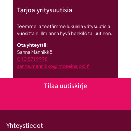
Tarjoa yritysuutisia
Teemme ja teetämme lukuisia yritysuutisia
vuosittain. Ilmianna hyvä henkilö tai uutinen.
Ota yhteyttä:
Sanna Männikkö
040 571 9998
sanna.mannikko@intoseinajoki.fi
Tilaa uutiskirje
Klikkaa tästä uutiskirjeen tilaukseen
Yhteystiedot