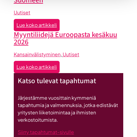
Suomeen
Uutiset
:
Lue koko artikkeli
Seinäjoen
Myyntiliidejä Euroopasta kesäkuu
datakeskus
2026
on
Britannnian
Kansainvälistyminen
, 
Uutiset
suurin
:
Lue koko artikkeli
investointi
Myyntiliidejä
Suomeen
Katso tulevat tapahtumat
Euroopasta
kesäkuu
2026
Järjestämme vuosittain kymmeniä
tapahtumia ja valmennuksia, jotka edistävät
yritysten liiketoimintaa ja ihmisten
verkostoitumista.
Siirry tapahtumat-sivulle