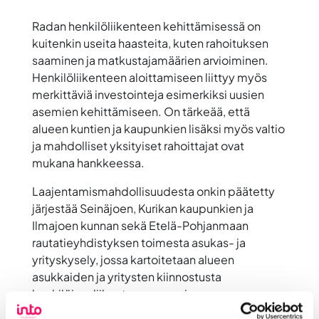
Radan henkilöliikenteen kehittämisessä on
kuitenkin useita haasteita, kuten rahoituksen
saaminen ja matkustajamäärien arvioiminen.
Henkilöliikenteen aloittamiseen liittyy myös
merkittäviä investointeja esimerkiksi uusien
asemien kehittämiseen. On tärkeää, että
alueen kuntien ja kaupunkien lisäksi myös valtio
ja mahdolliset yksityiset rahoittajat ovat
mukana hankkeessa.
Laajentamismahdollisuudesta onkin päätetty
järjestää Seinäjoen, Kurikan kaupunkien ja
Ilmajoen kunnan sekä Etelä-Pohjanmaan
rautatieyhdistyksen toimesta asukas- ja
yrityskysely, jossa kartoitetaan alueen
asukkaiden ja yritysten kiinnostusta
henkilöjunaliikenteen avaamiseen.
Asukaskyselyyn voi käydä vastaamassa