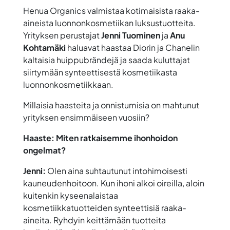
Henua Organics valmistaa kotimaisista raaka-
aineista luonnonkosmetiikan luksustuotteita.
Yrityksen perustajat
Jenni Tuominen
ja
Anu
Kohtamäki
haluavat haastaa Diorin ja Chanelin
kaltaisia huippubrändejä ja saada kuluttajat
siirtymään synteettisestä kosmetiikasta
luonnonkosmetiikkaan.
Millaisia haasteita ja onnistumisia on mahtunut
yrityksen ensimmäiseen vuosiin?
Haaste: Miten ratkaisemme ihonhoidon
ongelmat?
Jenni:
Olen aina suhtautunut intohimoisesti
kauneudenhoitoon. Kun ihoni alkoi oireilla, aloin
kuitenkin kyseenalaistaa
kosmetiikkatuotteiden synteettisiä raaka-
aineita. Ryhdyin keittämään tuotteita