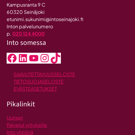
Kampusranta 9 C
60320 Seinäjoki
etunimi.sukunimi@intoseinajoki.fi
Inton palvelunumero
p.
020 124 4000
Into somessa
Facebook
LinkedIn
YouTube
Instagram
TikTok
SAAVUTETTAVUUSSELOSTE
TIETOSUOJASELOSTE
EVÄSTEASETUKSET
Pikalinkit
Uutiset
Palvelut yrityksille
Into yhtiönä