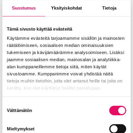
tuotteemme myyntiin vain laadukkaisiin
Suostumus
Yksityiskohdat
Tietoja
kivijalkamyymälöihin, koska niissä asiakas saa
henkilökohtaista palvelua ja aistillisen
ostoskokemuksen.
Tämä sivusto käyttää evästeitä
Käytämme evästeitä tarjoamamme sisällön ja mainosten
Koronakeväänä 2020 jouduimme kuitenkin
räätälöimiseen, sosiaalisen median ominaisuuksien
määrittämään koko bisneksemme uudelleen.
tukemiseen ja kävijämäärämme analysoimiseen. Lisäksi
Uudistimme verkkokauppamme. Teimme fiilis-
jaamme sosiaalisen median, mainosalan ja analytiikka-
ja tuotekuvia, videoita tuotteiden käytöstä sekä
alan kumppaneillemme tietoja siitä, miten käytät
blogipostauksia.
sivustoamme. Kumppanimme voivat yhdistää näitä
Halusimme tarjota mahdollisimman
tietoja muihin tietoihin, joita olet antanut heille tai joita on
kiinnostavaa tietoa asiakkaillemme, jotta
kerätty, kun olet käyttänyt heidän palvelujaan.
pystyisimme palvelemaan heitä paljon
paremmin. Asiakaspalvelu ei tietenkään ole
Tietosuojaseloste >
Suostumuksen
verkossa kivijalkaliikkeiden tasolla, mutta
Välttämätön
valinta
tärkeintä oli, että verkkomyyntimme parani.
Onnistuminen: Lanseeraus Japanissa toi
Mieltymykset