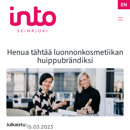
Siirry
EN
sisältöön
Henua tähtää luonnonkosmetiikan
huippubrändiksi
Julkaistu:
15.03.2023