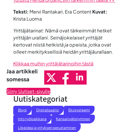
Teksti:
Mervi Rantakari, Era Content
Kuvat:
Krista Luoma
Yrittäjätarinat: Nämä ovat tärkeimmät hetket
yrittäjän urallani. Seinäjokelaiset yrittäjät
kertovat niistä hetkistä ja opeista, jotka ovat
olleet merkityksellisiä heidän yrittäjäurallaan.
Klikkaa muihin yrittäjätarinoihin tästä
Jaa artikkeli
somessa
Siirry Uutiset-sivulle
Uutiskategoriat
Blogi
Digitalisaatio
Ekosysteemi
Into työpaikkana
Kansainvälistyminen
Liikeidea ja yrityksen perustaminen