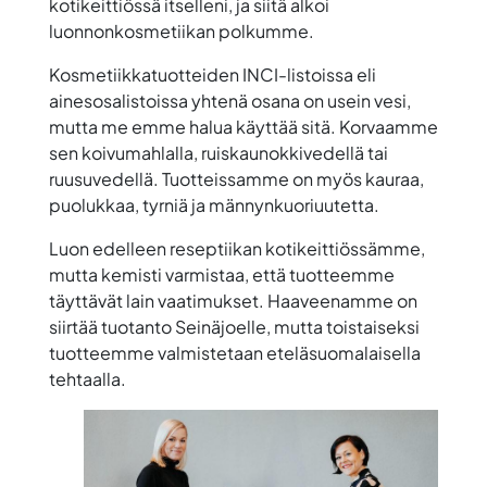
kotikeittiössä itselleni, ja siitä alkoi
luonnonkosmetiikan polkumme.
Kosmetiikkatuotteiden INCI-listoissa eli
ainesosalistoissa yhtenä osana on usein vesi,
mutta me emme halua käyttää sitä. Korvaamme
sen koivumahlalla, ruiskaunokkivedellä tai
ruusuvedellä. Tuotteissamme on myös kauraa,
puolukkaa, tyrniä ja männynkuoriuutetta.
Luon edelleen reseptiikan kotikeittiössämme,
mutta kemisti varmistaa, että tuotteemme
täyttävät lain vaatimukset. Haaveenamme on
siirtää tuotanto Seinäjoelle, mutta toistaiseksi
tuotteemme valmistetaan eteläsuomalaisella
tehtaalla.