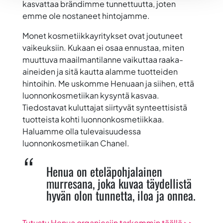
kasvattaa brändimme tunnettuutta, joten
emme ole nostaneet hintojamme.
Monet kosmetiikkayritykset ovat joutuneet
vaikeuksiin. Kukaan ei osaa ennustaa, miten
muuttuva maailmantilanne vaikuttaa raaka-
aineiden ja sitä kautta alamme tuotteiden
hintoihin. Me uskomme Henuaan ja siihen, että
luonnonkosmetiikan kysyntä kasvaa.
Tiedostavat kuluttajat siirtyvät synteettisistä
tuotteista kohti luonnonkosmetiikkaa.
Haluamme olla tulevaisuudessa
luonnonkosmetiikan Chanel.
Henua on eteläpohjalainen
murresana, joka kuvaa täydellistä
hyvän olon tunnetta, iloa ja onnea.
Tutustu Henua organicsiin tarkemmin täällä >>