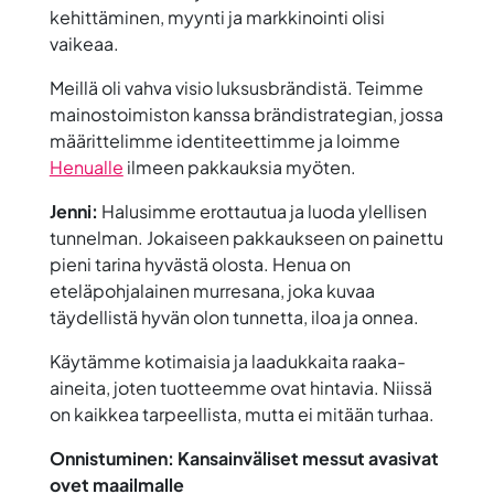
kehittäminen, myynti ja markkinointi olisi
vaikeaa.
Meillä oli vahva visio luksusbrändistä. Teimme
mainostoimiston kanssa brändistrategian, jossa
määrittelimme identiteettimme ja loimme
Henualle
ilmeen pakkauksia myöten.
Jenni:
Halusimme erottautua ja luoda ylellisen
tunnelman. Jokaiseen pakkaukseen on painettu
pieni tarina hyvästä olosta. Henua on
eteläpohjalainen murresana, joka kuvaa
täydellistä hyvän olon tunnetta, iloa ja onnea.
Käytämme kotimaisia ja laadukkaita raaka-
aineita, joten tuotteemme ovat hintavia. Niissä
on kaikkea tarpeellista, mutta ei mitään turhaa.
Onnistuminen: Kansainväliset messut avasivat
ovet maailmalle