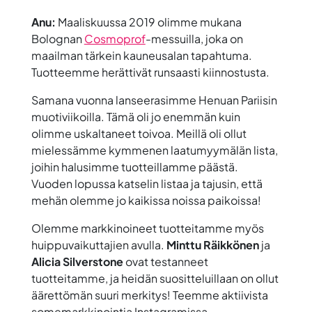
Anu:
Maaliskuussa 2019 olimme mukana
Bolognan
Cosmoprof
-messuilla, joka on
maailman tärkein kauneusalan tapahtuma.
Tuotteemme herättivät runsaasti kiinnostusta.
Samana vuonna lanseerasimme Henuan Pariisin
muotiviikoilla. Tämä oli jo enemmän kuin
olimme uskaltaneet toivoa. Meillä oli ollut
mielessämme kymmenen laatumyymälän lista,
joihin halusimme tuotteillamme päästä.
Vuoden lopussa katselin listaa ja tajusin, että
mehän olemme jo kaikissa noissa paikoissa!
Olemme markkinoineet tuotteitamme myös
huippuvaikuttajien avulla.
Minttu Räikkönen
ja
Alicia Silverstone
ovat testanneet
tuotteitamme, ja heidän suositteluillaan on ollut
äärettömän suuri merkitys! Teemme aktiivista
somemarkkinointia Instagramissa