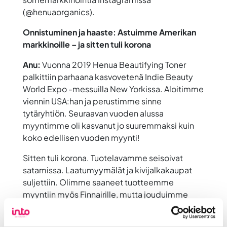
(@henuaorganics).
Onnistuminen ja haaste: Astuimme Amerikan
markkinoille – ja sitten tuli korona
Anu:
Vuonna 2019 Henua Beautifying Toner
palkittiin parhaana kasvovetenä Indie Beauty
World Expo -messuilla New Yorkissa. Aloitimme
viennin USA:han ja perustimme sinne
tytäryhtiön. Seuraavan vuoden alussa
myyntimme oli kasvanut jo suuremmaksi kuin
koko edellisen vuoden myynti!
Sitten tuli korona. Tuotelavamme seisoivat
satamissa. Laatumyymälät ja kivijalkakaupat
suljettiin. Olimme saaneet tuotteemme
myyntiin myös Finnairille, mutta jouduimme
lunastamaan koko varaston takaisin.
Olimme päättäneet, että haluamme premium-