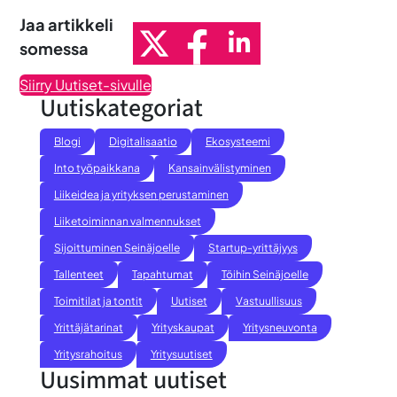
Jaa artikkeli
somessa
Siirry Uutiset-sivulle
Uutiskategoriat
Blogi
Digitalisaatio
Ekosysteemi
Into työpaikkana
Kansainvälistyminen
Liikeidea ja yrityksen perustaminen
Liiketoiminnan valmennukset
Sijoittuminen Seinäjoelle
Startup-yrittäjyys
Tallenteet
Tapahtumat
Töihin Seinäjoelle
Toimitilat ja tontit
Uutiset
Vastuullisuus
Yrittäjätarinat
Yrityskaupat
Yritysneuvonta
Yritysrahoitus
Yritysuutiset
Uusimmat uutiset