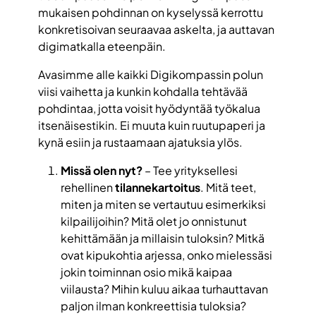
mukaisen pohdinnan on kyselyssä kerrottu
konkretisoivan seuraavaa askelta, ja auttavan
digimatkalla eteenpäin.
Avasimme alle kaikki Digikompassin polun
viisi vaihetta ja kunkin kohdalla tehtävää
pohdintaa, jotta voisit hyödyntää työkalua
itsenäisestikin. Ei muuta kuin ruutupaperi ja
kynä esiin ja rustaamaan ajatuksia ylös.
Missä olen nyt?
– Tee yrityksellesi
rehellinen
tilannekartoitus
. Mitä teet,
miten ja miten se vertautuu esimerkiksi
kilpailijoihin? Mitä olet jo onnistunut
kehittämään ja millaisin tuloksin? Mitkä
ovat kipukohtia arjessa, onko mielessäsi
jokin toiminnan osio mikä kaipaa
viilausta? Mihin kuluu aikaa turhauttavan
paljon ilman konkreettisia tuloksia?