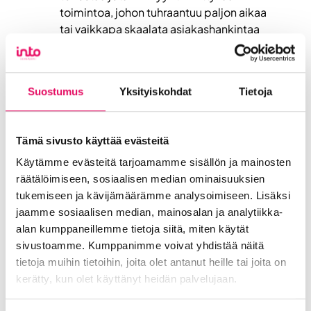
toimintoa, johon tuhraantuu paljon aikaa
tai vaikkapa skaalata asiakashankintaa
tehokkaasti automatisoinnin avulla.
Millaiset merkit vievät perille?
– Etsi
konkreettisia keinoja tai asiantuntija-
Suostumus
Yksityiskohdat
Tietoja
apua
edistämään asettamaasi
kehityskohdetta. Näitä löydät vaikkapa
verkosta tai ota mallia
Tämä sivusto käyttää evästeitä
benchmarkkaamalla kilpailijoita tai toisia
aloja. Tarkastele miten muut ovat asian
Käytämme evästeitä tarjoamamme sisällön ja mainosten
ratkaisseet. Aina ei tarvitse toimia niin
räätälöimiseen, sosiaalisen median ominaisuuksien
kuin muut, mutta vinkkiä voi etsiä muiden
tukemiseen ja kävijämäärämme analysoimiseen. Lisäksi
tekemistä ratkaisuista.
jaamme sosiaalisen median, mainosalan ja analytiikka-
Mistä tiedän pääsenkö perille?
– Paras
alan kumppaneillemme tietoja siitä, miten käytät
tapaa tietää onko menossa määränpäätä
sivustoamme. Kumppanimme voivat yhdistää näitä
kohti on valita siitä viestivä selkeä
tietoja muihin tietoihin, joita olet antanut heille tai joita on
mittari
. Valitse helposti seurattava ja
kerätty, kun olet käyttänyt heidän palvelujaan.
tarkka mittari, joka kertoo sinulle oletko