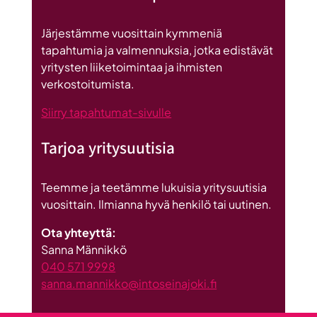
kesäkuu
2026
Järjestämme vuosittain kymmeniä
tapahtumia ja valmennuksia, jotka edistävät
yritysten liiketoimintaa ja ihmisten
verkostoitumista.
Siirry tapahtumat-sivulle
Tarjoa yritysuutisia
Teemme ja teetämme lukuisia yritysuutisia
vuosittain. Ilmianna hyvä henkilö tai uutinen.
Ota yhteyttä:
Sanna Männikkö
040 571 9998
sanna.mannikko@intoseinajoki.fi