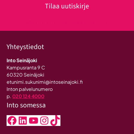
Tilaa uutiskirje
Klikkaa tästä uutiskirjeen tilaukseen
Yhteystiedot
Into Seinäjoki
Kampusranta 9 C
60320 Seinäjoki
etunimi.sukunimi@intoseinajoki.fi
Inton palvelunumero
p.
020 124 4000
Into somessa
Facebook
LinkedIn
YouTube
Instagram
TikTok