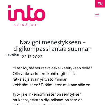
Siirry
EN
sisältöön
Navigoi menestykseen –
digikompassi antaa suunnan
Julkaistu:
22.12.2022
Miten löytää seuraava askel kehityksen tiellä?
Olisivatko askeleet kohti digitaalisia
ratkaisuja avain yritystoiminnan
kehittämiseen? Tutkimusten mukaan näin on.
Työ- ja elinkeinoministeriön selvityksen
mukaan yritysten digitalisaation aste on