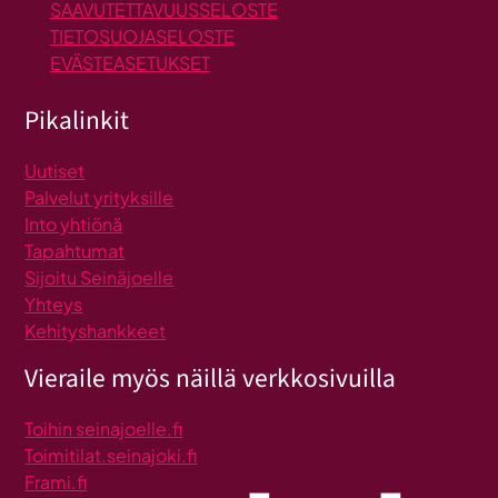
SAAVUTETTAVUUSSELOSTE
TIETOSUOJASELOSTE
EVÄSTEASETUKSET
Pikalinkit
Uutiset
Palvelut yrityksille
Into yhtiönä
Tapahtumat
Sijoitu Seinäjoelle
Yhteys
Kehityshankkeet
Vieraile myös näillä verkkosivuilla
Toihin seinajoelle.fi
Toimitilat.seinajoki.fi
Frami.fi