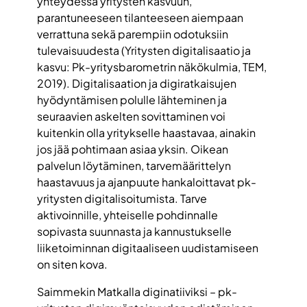
yhteydessä yritysten kasvuun,
parantuneeseen tilanteeseen aiempaan
verrattuna sekä parempiin odotuksiin
tulevaisuudesta (Yritysten digitalisaatio ja
kasvu: Pk-yritysbarometrin näkökulmia, TEM,
2019). Digitalisaation ja digiratkaisujen
hyödyntämisen polulle lähteminen ja
seuraavien askelten sovittaminen voi
kuitenkin olla yritykselle haastavaa, ainakin
jos jää pohtimaan asiaa yksin. Oikean
palvelun löytäminen, tarvemäärittelyn
haastavuus ja ajanpuute hankaloittavat pk-
yritysten digitalisoitumista. Tarve
aktivoinnille, yhteiselle pohdinnalle
sopivasta suunnasta ja kannustukselle
liiketoiminnan digitaaliseen uudistamiseen
on siten kova.
Saimmekin Matkalla diginatiiviksi – pk-