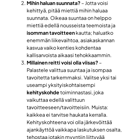
Mihin haluan suunnata?
– Jotta voisi
kehittyä, pitää miettiä mihin haluaa
suunnata. Oikeaa suuntaa on helppo
miettiä edellä nousseista teemoista ja
isomman tavoitteen
kautta; haluatko
enemmän liikevaihtoa, asiakaskannan
kasvua vaiko kenties kohdentaa
kallisarvoista aikaasi tehokkaammin.
Millainen reitti voisi olla viisas?
–
Palastele valittua suuntaa ja isompaa
tavoitetta tarkemmaksi. Valitse yksi tai
useampi yksityiskohtaisempi
kehityskohde
toiminnastasi, joka
vaikuttaa edellä valittuun
tavoitteeseen/tavoitteisiin. Muista:
kaikkea ei tarvitse haukata kerralla.
Kehityskohteena voi olla järkevöittää
ajankäyttöä vaikkapa laskutuksen osalta,
tehostaa jotakin myyntiin liittyvää