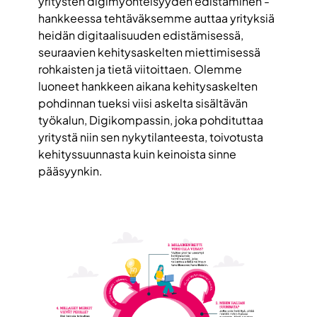
yritysten digimyönteisyyden edistäminen -
hankkeessa tehtäväksemme auttaa yrityksiä
heidän digitaalisuuden edistämisessä,
seuraavien kehitysaskelten miettimisessä
rohkaisten ja tietä viitoittaen. Olemme
luoneet hankkeen aikana kehitysaskelten
pohdinnan tueksi viisi askelta sisältävän
työkalun, Digikompassin, joka pohdituttaa
yritystä niin sen nykytilanteesta, toivotusta
kehityssuunnasta kuin keinoista sinne
pääsyynkin.