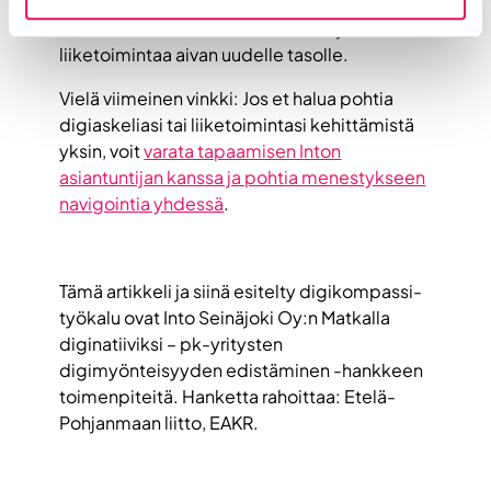
eikä niinkään suureellisuutta. Joskus pienet
muutokset ovat käänteen tekeviä ja vievät
liiketoimintaa aivan uudelle tasolle.
Vielä viimeinen vinkki: Jos et halua pohtia
digiaskeliasi tai liiketoimintasi kehittämistä
yksin, voit
varata tapaamisen Inton
asiantuntijan kanssa ja pohtia menestykseen
navigointia yhdessä
.
Tämä artikkeli ja siinä esitelty digikompassi-
työkalu ovat Into Seinäjoki Oy:n Matkalla
diginatiiviksi – pk-yritysten
digimyönteisyyden edistäminen -hankkeen
toimenpiteitä. Hanketta rahoittaa: Etelä-
Pohjanmaan liitto, EAKR.