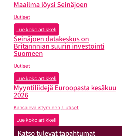
Maailma löysi Seinäjoen
Uutiset
:
Lue koko artikkeli
Maailma
Seinäjoen datakeskus on
löysi
Britannnian suurin investointi
Seinäjoen
Suomeen
Uutiset
:
Lue koko artikkeli
Seinäjoen
Myyntiliidejä Euroopasta kesäkuu
datakeskus
2026
on
Britannnian
Kansainvälistyminen
, 
Uutiset
suurin
:
Lue koko artikkeli
investointi
Myyntiliidejä
Suomeen
Katso tulevat tapahtumat
Euroopasta