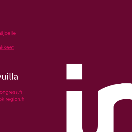
näjoelle
nkkeet
uilla
ongress.fi
okiregion.fi