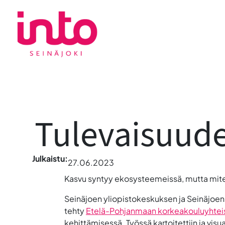
Siirry
sisältöön
Tulevaisuud
Julkaistu:
27.06.2023
Kasvu syntyy ekosysteemeissä, mutta mite
Seinäjoen yliopistokeskuksen ja Seinäjoe
tehty
Etelä-Pohjanmaan korkeakouluyhtei
kehittämisessä. Työssä kartoitettiin ja visu