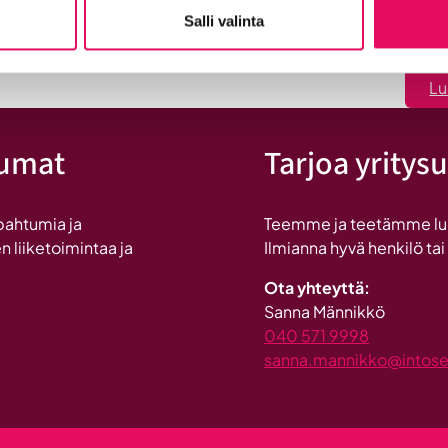
:
Lue koko artikkeli
Salli valinta
Uutis
Maailma
löysi
Lu
Seinäjoen
tumat
Tarjoa yritysu
pahtumia ja
Teemme ja teetämme lukui
n liiketoimintaa ja
Ilmianna hyvä henkilö tai
Ota yhteyttä:
Sanna Männikkö
040 571 9998
sanna.mannikko@intosein