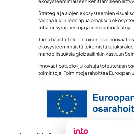
ekosysteemimäiseen kehittämiseen liittyvä
Strategia ja alojen ekosysteemien visualiso
tarjoaa lukijalleen apua omaksua ekosyste
tutkimusympäristöjä ja innovaatioalustoja.
Tämä haastattelu on toinen osa Innovaatios
ekosysteemimäistä tekemistä tutuksi alueen y
mahdollisuuksia globaaliinkin kasvuun Sein
Innovaatiostudio-julkaisuja toteutetaan o
toimintoja. Toimintoja rahoittaa Euroopan u