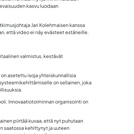
ulevaisuuden kasvu luodaan
utkimusjohtaja Jari Kolehmaisen kanssa
 että video ei näy evästeet estäneille.
itaalinen valmistus, kestävät
on asetettu isoja yhteiskunnallisia
osysteemikehittämiselle on sellainen, joka
llisuuksia.
oli. Innovaatiotoiminnan organisointi on
ainen piirtää kuvaa, että nyt puhutaan
n saatossa kehittynyt ja uuteen