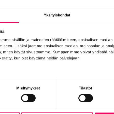
Yksityiskohdat
t
itä
mme sisällön ja mainosten räätälöimiseen, sosiaalisen median
Into työpaikkana
Kansainvälistyminen
Liikeidea ja yrity
iseen. Lisäksi jaamme sosiaalisen median, mainosalan ja analy
, miten käytät sivustoamme. Kumppanimme voivat yhdistää näitä t
n Seinäjoelle
Startup-yrittäjyys
Tallenteet
Tapahtuma
n kerätty, kun olet käyttänyt heidän palvelujaan.
Yrityskaupat
Yritysneuvonta
Yritysrahoitus
Yritysuu
set
Mieltymykset
Tilastot
-
Maailma löysi Seinäjoen
Se
dyt
on
Uutiset
in