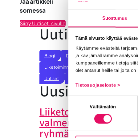
Jaa artikkeli
somessa
Suostumus
Siirry Uutiset-sivulle
Uutiskategoria
Tämä sivusto käyttää eväste
Käytämme evästeitä tarjoama
Blogi
Digitalisaatio
Ekosysteemi
ja kävijämäärämme analysoim
kumppaneillemme tietoja siitä
Liiketoiminnan valmennukset
Sijoittumine
olet antanut heille tai joita o
Uutiset
Vastuullisuus
Yrittäjätarinat
Uusimmat uuti
Tietosuojaseloste >
Suostumuksen
Välttämätön
valinta
Liiketoiminta lentoon 
valmennuksessa hyö
ryhmän tuesta