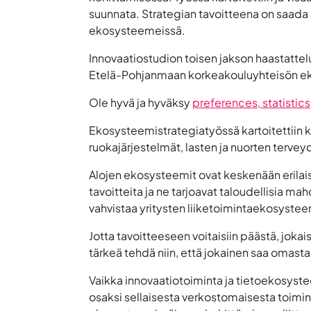
suunnata. Strategian tavoitteena on saada 
ekosysteemeissä.
Innovaatiostudion toisen jakson haastattel
Etelä-Pohjanmaan korkeakouluyhteisön ekos
Ole hyvä ja hyväksy
preferences, statistic
Ekosysteemistrategiatyössä kartoitettiin kä
ruokajärjestelmät, lasten ja nuorten terve
Alojen ekosysteemit ovat keskenään erilaisi
tavoitteita ja ne tarjoavat taloudellisia 
vahvistaa yritysten liiketoimintaekosysteem
Jotta tavoitteeseen voitaisiin päästä, joka
tärkeä tehdä niin, että jokainen saa omas
Vaikka innovaatiotoiminta ja tietoekosystee
osaksi sellaisesta verkostomaisesta toimin