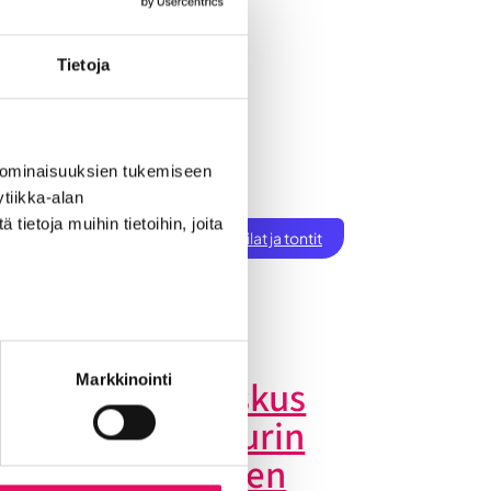
Tietoja
 ominaisuuksien tukemiseen
ksen perustaminen
tiikka-alan
ietoja muihin tietoihin, joita
t
Töihin Seinäjoelle
Toimitilat ja tontit
tiset
Markkinointi
inäjoen datakeskus
 Britannnian suurin
vestointi Suomeen