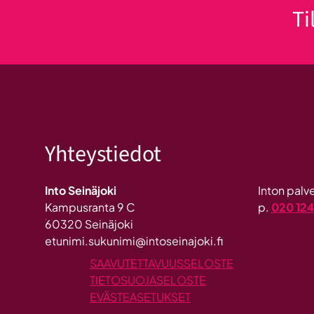
Ti
Yhteystiedot
Into Seinäjoki
Inton pal
Kampusranta 9 C
p.
020 12
60320 Seinäjoki
etunimi.sukunimi@intoseinajoki.fi
SAAVUTETTAVUUSSELOSTE
TIETOSUOJASELOSTE
EVÄSTEASETUKSET