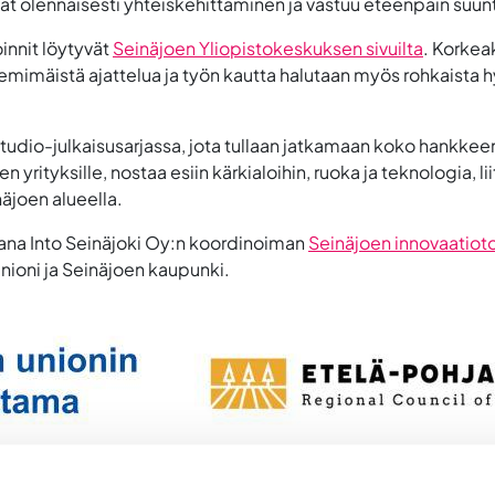
t olennaisesti yhteiskehittäminen ja vastuu eteenpäin suu
innit löytyvät
Seinäjoen Yliopistokeskuksen sivuilta
. Korkea
emimäistä ajattelua ja työn kautta halutaan myös rohkaista 
tudio-julkaisusarjassa, jota tullaan jatkamaan koko hankkeen 
rityksille, nostaa esiin kärkialoihin, ruoka ja teknologia, li
äjoen alueella.
sana Into Seinäjoki Oy:n koordinoiman
Seinäjoen innovaatio
nioni ja Seinäjoen kaupunki.