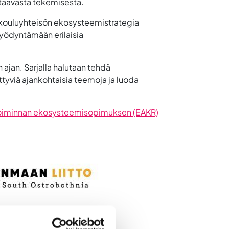
ntaavasta tekemisestä.
kouluyhteisön ekosysteemistrategia
hyödyntämään erilaisia
ajan. Sarjalla halutaan tehdä
ittyviä ajankohtaisia teemoja ja luoda
toiminnan ekosysteemisopimuksen (EAKR)