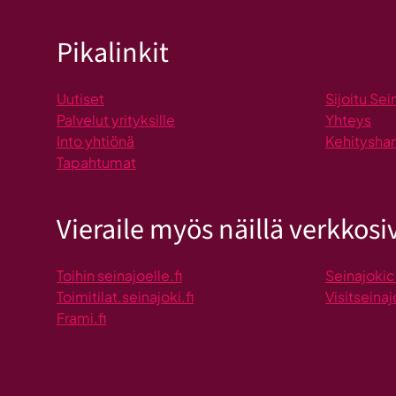
Pikalinkit
Uutiset
Sijoitu Sei
Palvelut yrityksille
Yhteys
Into yhtiönä
Kehitysha
Tapahtumat
Vieraile myös näillä verkkosiv
Toihin seinajoelle.fi
Seinajokic
Toimitilat.seinajoki.fi
Visitseinaj
Frami.fi