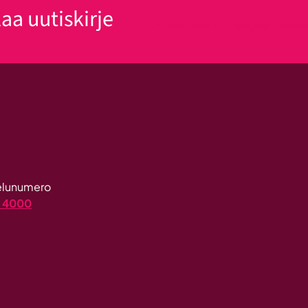
laa uutiskirje
Klikkaa tästä uutiskirjeen tilau
velunumero
4 4000