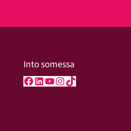
kseen
Into somessa
Facebook
LinkedIn
YouTube
Instagram
TikTok