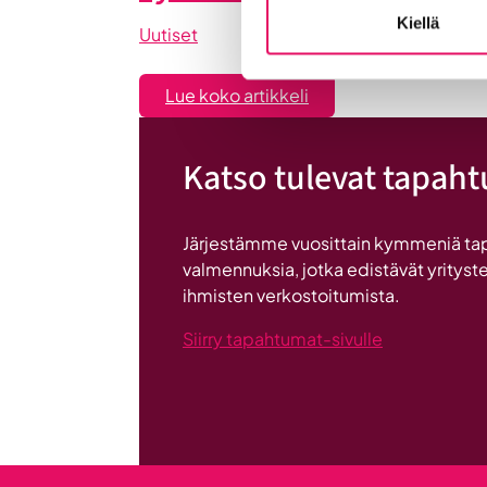
Kiellä
Uutiset
:
Lue koko artikkeli
Liiketoiminta
lentoon
Katso tulevat tapah
-
valmennuksessa
hyödyt
Järjestämme vuosittain kymmeniä ta
ryhmän
valmennuksia, jotka edistävät yrityste
tuesta
ihmisten verkostoitumista.
Siirry tapahtumat-sivulle