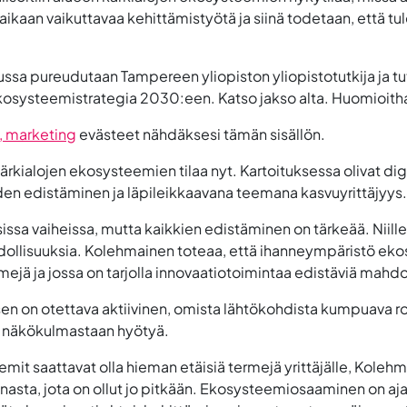
aikaan vaikuttavaa kehittämistyötä ja siinä todetaan, että t
ussa pureudutaan Tampereen yliopiston yliopistotutkija ja t
ysteemistrategia 2030:een. Katso jakso alta. Huomioithan,
s, marketing
evästeet nähdäksesi tämän sisällön.
rkialojen ekosysteemien tilaa nyt. Kartoituksessa olivat dig
yden edistäminen ja läpileikkaavana teemana kasvuyrittäjyys.
ssa vaiheissa, mutta kaikkien edistäminen on tärkeää. Niille 
mahdollisuuksia. Kolehmainen toteaa, että ihanneympäristö ek
ejä ja jossa on tarjolla innovaatiotoimintaa edistäviä mahdo
isen on otettava aktiivinen, omista lähtökohdista kumpuava ro
ta näkökulmastaan hyötyä.
mit saattavat olla hieman etäisiä termejä yrittäjälle, Kolehm
nasta, jota on ollut jo pitkään. Ekosysteemiosaaminen on aja