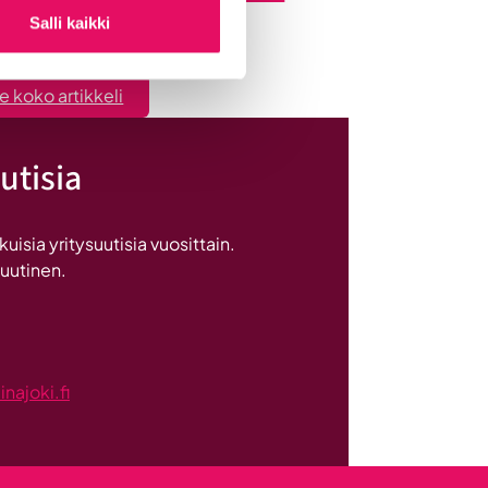
Salli kaikki
et
:
e koko artikkeli
Seinäjoen
datakeskus
utisia
on
Britannnian
suurin
sia yritysuutisia vuosittain.
investointi
 uutinen.
Suomeen
ajoki.fi