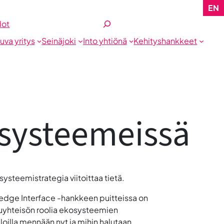
EN
Etsi
dot
tuva yritys
Seinäjoki
Into yhtiönä
Kehityshankkeet
systeemeissä
teemistrategia viitoittaa tietä.
dge Interface -hankkeen puitteissa on
luyhteisön roolia ekosysteemien
aloilla mennään nyt ja mihin halutaan