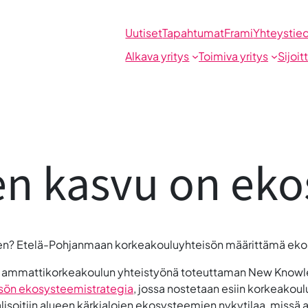
Uutiset
Tapahtumat
Frami
Yhteystie
Alkava yritys
Toimiva yritys
Sijoit
en kasvu on eko
n? Etelä-Pohjanmaan korkeakouluyhteisön määrittämä ekosys
n ammattikorkeakoulun yhteistyönä toteuttaman New Knowle
sön ekosysteemistrategia
, jossa nostetaan esiin korkeakou
alisoitiin alueen kärkialojen ekosysteemien nykytilaa, missä 