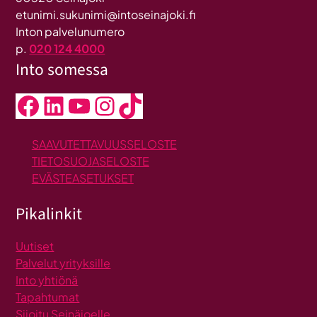
etunimi.sukunimi@intoseinajoki.fi
Inton palvelunumero
p.
020 124 4000
Into somessa
Facebook
LinkedIn
YouTube
Instagram
TikTok
SAAVUTETTAVUUSSELOSTE
TIETOSUOJASELOSTE
EVÄSTEASETUKSET
Pikalinkit
Uutiset
Palvelut yrityksille
Into yhtiönä
Tapahtumat
Sijoitu Seinäjoelle