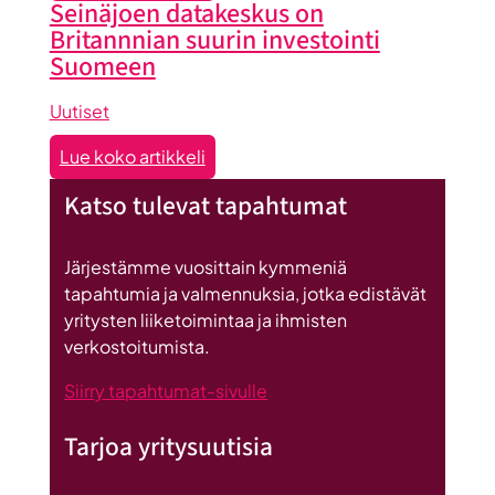
Maailma
Seinäjoen datakeskus on
ryhmän
löysi
Britannnian suurin investointi
tuesta
Seinäjoen
Suomeen
Uutiset
:
Lue koko artikkeli
Seinäjoen
Katso tulevat tapahtumat
datakeskus
on
Britannnian
Järjestämme vuosittain kymmeniä
suurin
tapahtumia ja valmennuksia, jotka edistävät
investointi
yritysten liiketoimintaa ja ihmisten
Suomeen
verkostoitumista.
Siirry tapahtumat-sivulle
Tarjoa yritysuutisia