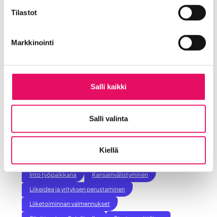
pelkkä rahoitustunnusteluun valmistautuminen
Tilastot
kirkastaa yrityksen tavoitteita ja auttaa
tekemään valintoja tulevaisuuden menestystä
silmällä pitäen.
Markkinointi
Tukea kehitysideoiden jalostamiseen sekä
rahoitustunnusteluihin saa myös meiltä Intosta!
Ollaan yhteyksissä!
Salli kaikki
Jaa artikkeli
somessa
Salli valinta
Siirry Uutiset-sivulle
Uutiskategoriat
Kiellä
Blogi
Digitalisaatio
Ekosysteemi
Into työpaikkana
Kansainvälistyminen
Liikeidea ja yrityksen perustaminen
Liiketoiminnan valmennukset