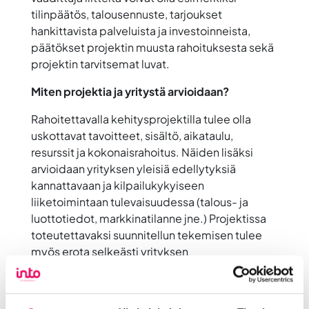
tilinpäätös, talousennuste, tarjoukset
hankittavista palveluista ja investoinneista,
päätökset projektin muusta rahoituksesta sekä
projektin tarvitsemat luvat.
Miten projektia ja yritystä arvioidaan?
Rahoitettavalla kehitysprojektilla tulee olla
uskottavat tavoitteet, sisältö, aikataulu,
resurssit ja kokonaisrahoitus. Näiden lisäksi
arvioidaan yrityksen yleisiä edellytyksiä
kannattavaan ja kilpailukykyiseen
liiketoimintaan tulevaisuudessa (talous- ja
luottotiedot, markkinatilanne jne.) Projektissa
toteutettavaksi suunnitellun tekemisen tulee
myös erota selkeästi yrityksen
perustoiminnasta.
Miten rahoituksen hakemiseen voi