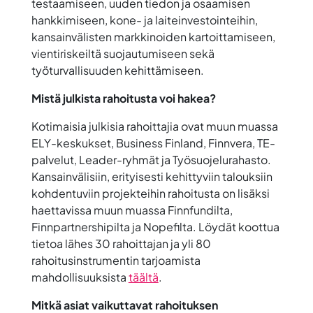
testaamiseen, uuden tiedon ja osaamisen
hankkimiseen, kone- ja laiteinvestointeihin,
kansainvälisten markkinoiden kartoittamiseen,
vientiriskeiltä suojautumiseen sekä
työturvallisuuden kehittämiseen.
Mistä julkista rahoitusta voi hakea?
Kotimaisia julkisia rahoittajia ovat muun muassa
ELY-keskukset, Business Finland, Finnvera, TE-
palvelut, Leader-ryhmät ja Työsuojelurahasto.
Kansainvälisiin, erityisesti kehittyviin talouksiin
kohdentuviin projekteihin rahoitusta on lisäksi
haettavissa muun muassa Finnfundilta,
Finnpartnershipilta ja Nopefilta. Löydät koottua
tietoa lähes 30 rahoittajan ja yli 80
rahoitusinstrumentin tarjoamista
mahdollisuuksista
täältä
.
Mitkä asiat vaikuttavat rahoituksen