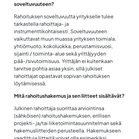
soveltuvuuteen?
Rahoituksen soveltuvuutta yritykselle tulee
tarkastella rahoittaja- ja
instrumenttikohtaisesti. Soveltuvuuteen
vaikuttavat muun muassa yrityksen toimiala,
yhtiömuoto, kokoluokka, perustamisvuosi,
sijainti / toiminta-alue sekä yrittäjyyden
pää-/sivutoimisuus. Yrittäjän ei kuitenkaan
tarvitse pohtia asiaa yksin, sillä julkiset
rahoittajat opastavat sopivan rahoituksen
löytämisessä.
Mitä rahoitushakemus ja sen liitteet sisältävät?
Julkinen rahoittaja suorittaa arviointinsa
(sähköisen) rahoitushakemuksen, erillisen
projekti- ja/tai liiketoimintasuunnitelman sekä
hakemusliitteiden perusteella. Hakemukseen
vaadittuja liitteitä voivat olla esimerkiksi