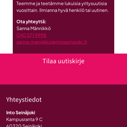
Teemme ja teetämme lukuisia yritysuutisia
vuosittain. Ilmianna hyvä henkilö tai uutinen.
Ota yhteyttä:
Sanna Männikkö
040 571 9998
sanna.mannikko@intoseinajoki.fi
Tilaa uutiskirje
Klikkaa tästä uutiskirjeen tilaukseen
Yhteystiedot
Into Seinäjoki
Kampusranta 9 C
60320 Seinäjoki