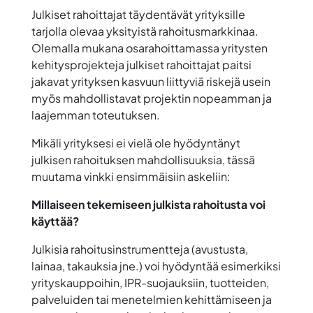
Julkiset rahoittajat täydentävät yrityksille
tarjolla olevaa yksityistä rahoitusmarkkinaa.
Olemalla mukana osarahoittamassa yritysten
kehitysprojekteja julkiset rahoittajat paitsi
jakavat yrityksen kasvuun liittyviä riskejä usein
myös mahdollistavat projektin nopeamman ja
laajemman toteutuksen.
Mikäli yrityksesi ei vielä ole hyödyntänyt
julkisen rahoituksen mahdollisuuksia, tässä
muutama vinkki ensimmäisiin askeliin:
Millaiseen tekemiseen julkista rahoitusta voi
käyttää?
Julkisia rahoitusinstrumentteja (avustusta,
lainaa, takauksia jne.) voi hyödyntää esimerkiksi
yrityskauppoihin, IPR-suojauksiin, tuotteiden,
palveluiden tai menetelmien kehittämiseen ja