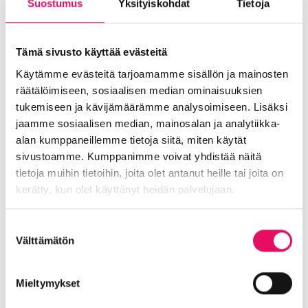
valmistautua?
Suostumus
Yksityiskohdat
Tietoja
Rahoituksen hakemiseen voi valmistautua
ennakoimalla yrityksen tulevia kehittämis- ja
Tämä sivusto käyttää evästeitä
investointitarpeita sekä niiden vaatimaa
Käytämme evästeitä tarjoamamme sisällön ja mainosten
rahoitusta hyvissä ajoin esimerkiksi
räätälöimiseen, sosiaalisen median ominaisuuksien
budjetoinnin ja toimintasuunnittelun
tukemiseen ja kävijämäärämme analysoimiseen. Lisäksi
yhteydessä. Lisäksi yrityksen yleisen
jaamme sosiaalisen median, mainosalan ja analytiikka-
rahoituskelpoisuuden jatkuva ylläpito
alan kumppaneillemme tietoja siitä, miten käytät
(tilinpäätös plussalla, viranomaisvelvoitteet
sivustoamme. Kumppanimme voivat yhdistää näitä
hoidettu jne.) mahdollista ketterän reagoimisen
tietoja muihin tietoihin, joita olet antanut heille tai joita on
avoimiin rahoitushakuihin.
kerätty, kun olet käyttänyt heidän palvelujaan.
Miten ottaa julkisen rahoituksen ensiaskeleet?
Tietosuojaseloste >
Suostumuksen
Yrityksen kannattaa lähestyä rahoittajia
Välttämätön
valinta
rohkeasti jo idea-asteellakin olevien projektien
kanssa, ja hyödyntää rahoittajilta saatava
sparraus. Vinkkejä rahoitustunnustelun
Mieltymykset
laatimiseen löytyy
täältä
. Parhaimmillaan jo