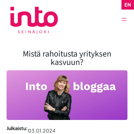
Siirry
EN
sisältöön
Mistä rahoitusta yrityksen
kasvuun?
Julkaistu:
03.01.2024