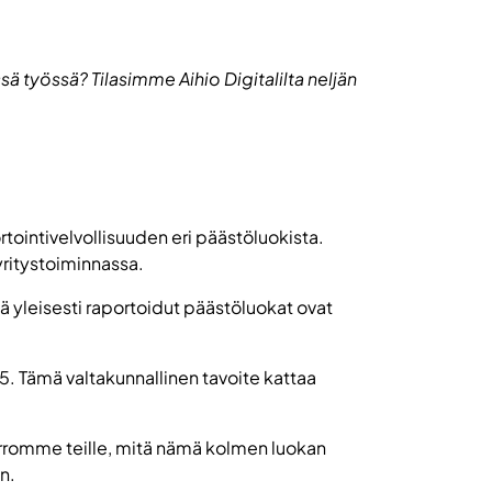
ä työssä? Tilasimme Aihio Digitalilta neljän
tointivelvollisuuden eri päästöluokista.
yritystoiminnassa.
ä yleisesti raportoidut päästöluokat ovat
. Tämä valtakunnallinen tavoite kattaa
kerromme teille, mitä nämä kolmen luokan
n.