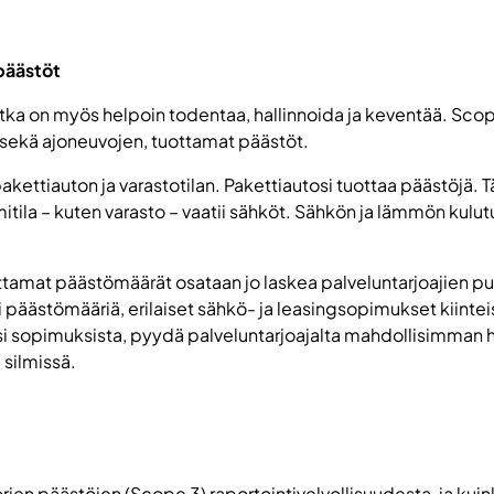
 päästöt
otka on myös helpoin todentaa, hallinnoida ja keventää. Scop
en sekä ajoneuvojen, tuottamat päästöt.
pakettiauton ja varastotilan. Pakettiautosi tuottaa päästöjä. 
oimitila – kuten varasto – vaatii sähköt. Sähkön ja lämmön ku
tamat päästömäärät osataan jo laskea palveluntarjoajien puo
i päästömääriä, erilaiset sähkö- ja leasingsopimukset kiintei
esi sopimuksista, pyydä palveluntarjoajalta mahdollisimman hi
 silmissä.
en päästöjen (Scope 3) raportointivelvollisuudesta, ja kuink