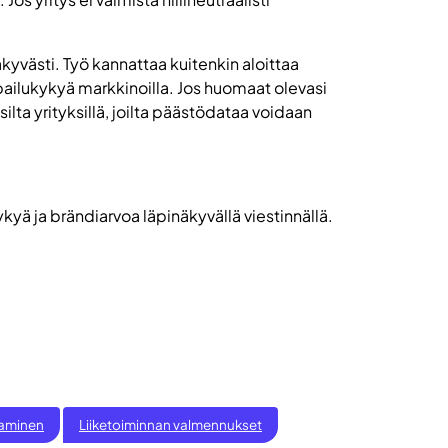
kyvästi. Työ kannattaa kuitenkin aloittaa
pailukykyä markkinoilla. Jos huomaat olevasi
isilta yrityksillä, joilta päästödataa voidaan
yä ja brändiarvoa läpinäkyvällä viestinnällä.
staminen
Liiketoiminnan valmennukset