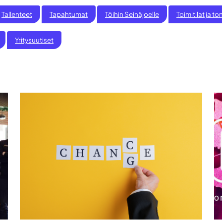
Tallenteet
Tapahtumat
Töihin Seinäjoelle
Toimitilat ja ton
Yritysuutiset