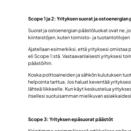
Scope 1 ja 2: Yrityksen suorat ja ostoenergian
Suorat ja ostoenergian päästöluokat ovat ne, j
kiinteistöjen, kuten toimisto- ja tuotantotiloj
Ajatellaan esimerkiksi, että yrityksesi omistaa 
eli Scope 1:stä. Vastaavanlaisesti yrityksesi t
päästöihin.
Koska polttoaineiden ja sähkön kulutuksen tuot
helpointa tarttua. Jos haluat keventää yritykses
lähteä liikkeelle. Kun käyt keskustelua yrityks
itsellesi suotuisamman mielikuvan asiakkaidesi
Scope 3: Yrityksen epäsuorat päästöt
Kirjoitimme ensimmäisessä artikkelissa epäsuori