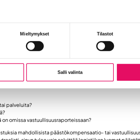
avat mm. työmatkaliikennettä. Samoin tuotantolaitokset tarvi
hinta ja valmistus ovat yrityksesi epäsuoria päästöjä.
päästöjen osuus on hyvinkin laaja. Kuinka voit tarttua haast
Mieltymykset
Tilastot
stöihin?
 kaikki yritykset ja toimijat, joilta ostat palveluita tai tuottei
Salli valinta
oko tilaus-toimitusketjun.
tai palveluita?
tä?
llä on omissa vastuullisuusraporteissaan?
distuksia mahdollisista päästökompensaatio- tai vastuullisuus
traalisti, sinun tulee vain selvittää logistiikan luomat päästöt. 