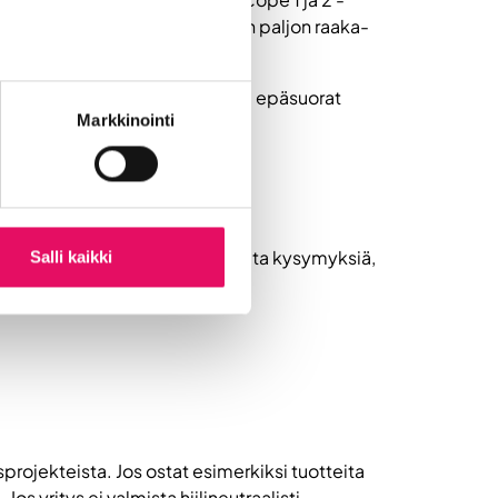
tsevat tuotteiden valmistukseen paljon raaka-
eeseen, ja selvittää yrityksesi epäsuorat
Markkinointi
ta. Sen jälkeen listaa itsellesi liuta kysymyksiä,
Salli kaikki
projekteista. Jos ostat esimerkiksi tuotteita
Jos yritys ei valmista hiilineutraalisti