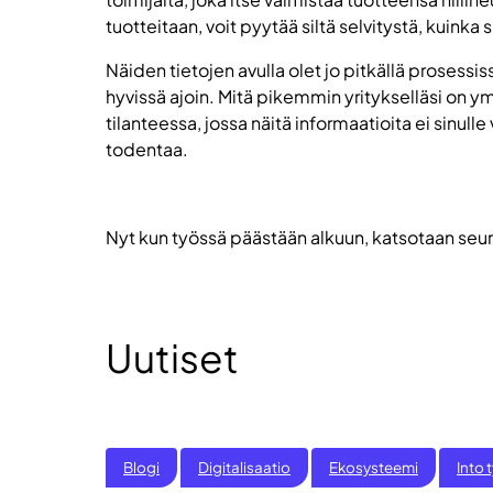
tuotteitaan, voit pyytää siltä selvitystä, kuinka
Näiden tietojen avulla olet jo pitkällä prosessi
hyvissä ajoin. Mitä pikemmin yritykselläsi on 
tilanteessa, jossa näitä informaatioita ei sinulle
todentaa.
Nyt kun työssä päästään alkuun, katsotaan seura
Uutiset
Blogi
Digitalisaatio
Ekosysteemi
Into