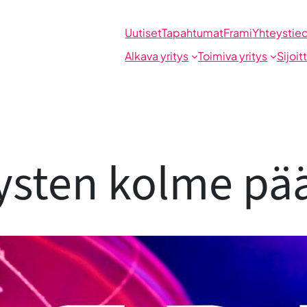
Uutiset
Tapahtumat
Frami
Yhteystie
Alkava yritys
Toimiva yritys
Sijoit
tysten kolme p