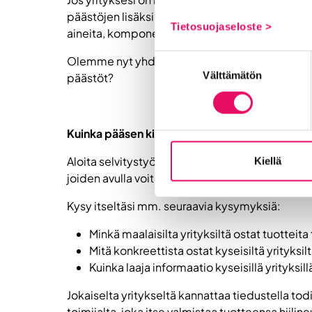
päästöjen lisäksi kuljetusalan yritykset tuott
Tietosuojaseloste >
aineita, komponentteja ja metalleja. Näiden lou
Suostumuksen
Olemme nyt yhdessä todenneet, että epäsuorien 
Välttämätön
valinta
päästöt?
Kuinka pääsen kiinni yritykseni epäsuoriin pää
Aloita selvitystyö yksinkertaisesti. Tunnista ensin
Kiellä
joiden avulla voit havainnollistaa tehokkaasti k
Kysy itseltäsi mm. seuraavia kysymyksiä:
Minkä maalaisilta yrityksiltä ostat tuotteita 
Mitä konkreettista ostat kyseisiltä yrityksil
Kuinka laaja informaatio kyseisillä yrityksi
Jokaiselta yritykseltä kannattaa tiedustella to
toimijalta, joka itse valmistaa tuotteensa hiilineu