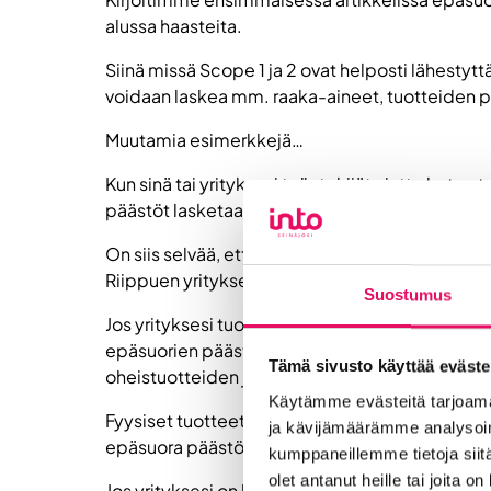
alussa haasteita.
Siinä missä Scope 1 ja 2 ovat helposti lähesty
voidaan laskea mm. raaka-aineet, tuotteiden pa
Muutamia esimerkkejä…
Kun sinä tai yrityksesi työntekijät ajatte kotoa
päästöt lasketaan epäsuoriksi päästöiksi. Kun 
On siis selvää, että kolmannen päästöluokan osuu
Riippuen yrityksen toimialasta ja koosta.
Suostumus
Jos yrityksesi tuottaa liikevaihtoa konsultoinnin
epäsuorien päästöjen osalta. Jos liiketoimintaas
Tämä sivusto käyttää eväste
oheistuotteiden ja ajokilometrien tuottamat pä
Käytämme evästeitä tarjoama
Fyysiset tuotteet, kuten elintarvikkeet, lelut t
ja kävijämäärämme analysoim
epäsuora päästö.
kumppaneillemme tietoja siitä
olet antanut heille tai joita o
Jos yrityksesi on logistiikka-alalla tai tuotant