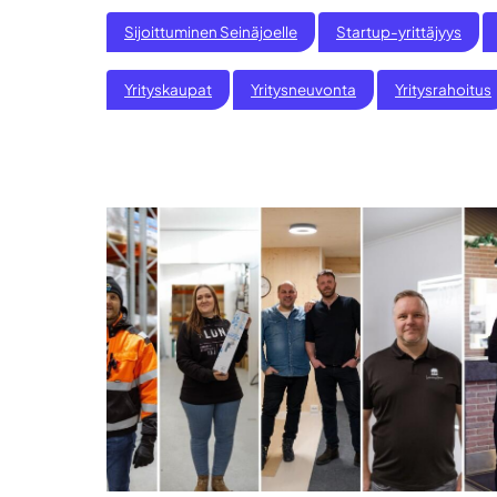
Sijoittuminen Seinäjoelle
Startup-yrittäjyys
Yrityskaupat
Yritysneuvonta
Yritysrahoitus