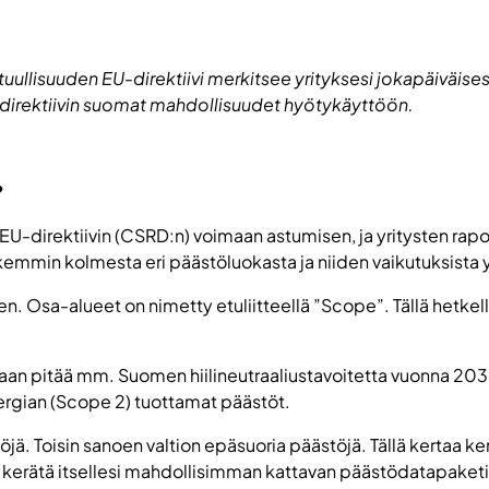
ullisuuden EU-direktiivi merkitsee yrityksesi jokapäiväisess
ota direktiivin suomat mahdollisuudet hyötykäyttöön.
?
EU-direktiivin (CSRD:n) voimaan astumisen, ja yritysten rapor
emmin kolmesta eri päästöluokasta ja niiden vaikutuksista 
. Osa-alueet on nimetty etuliitteellä ”Scope”. Tällä hetkell
aan pitää mm. Suomen hiilineutraaliustavoitetta vuonna 2035
ergian (Scope 2) tuottamat päästöt.
öjä. Toisin sanoen valtion epäsuoria päästöjä. Tällä kertaa 
it kerätä itsellesi mahdollisimman kattavan päästödatapaketi