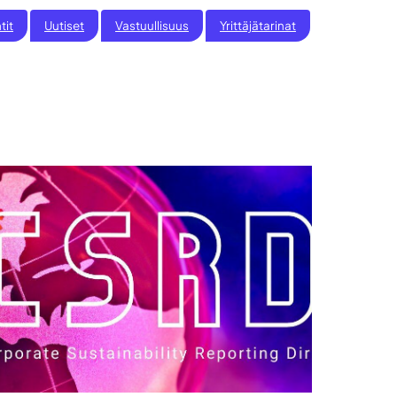
tit
Uutiset
Vastuullisuus
Yrittäjätarinat