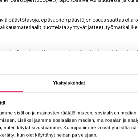
ttäviä päästötasoja, epäsuorien päästöjen osuus saattaa olla
kkausmateriaalit, tuotteista syntyvät jätteet, työmatkaliike
 työpaikalle, aiheutatte epäsuoria päästöjä. Kun yrityksesi tu
yrityksesi myymille tuotteille louhitaan raaka-aineet, myös 
s voi olla yrityksesi kokonaispäästöistä hyvinkin laaja. Joill
Yksityiskohdat
 avulla, johon tarvitset kannettavan tietokoneen ja nettiyhtey
i sisältyy asiakaskäyntejä tai myyt lisäksi yrityksesi logolla 
itä
ästöt.
mme sisällön ja mainosten räätälöimiseen, sosiaalisen median
ai vaatteet vaativat pakkauksia säilyäkseen. Näiden tuotteide
iseen. Lisäksi jaamme sosiaalisen median, mainosalan ja analy
, miten käytät sivustoamme. Kumppanimme voivat yhdistää näitä t
n kerätty, kun olet käyttänyt heidän palvelujaan.
olaitos, tulee sinun ottaa jo huomattavasti enemmän tekijöitä 