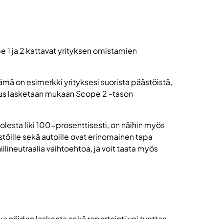
e 1 ja 2 kattavat yrityksen omistamien
Tämä on esimerkki yrityksesi suorista päästöistä,
lutus lasketaan mukaan Scope 2 -tason
lesta liki 100-prosenttisesti, on näihin myös
stöille sekä autoille ovat erinomainen tapa
ilineutraalia vaihtoehtoa, ja voit taata myös
a näiden laskenta sekä raportointi voi tuottaa