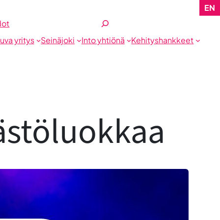
EN
Etsi
dot
tuva yritys
Seinäjoki
Into yhtiönä
Kehityshankkeet
äästöluokkaa