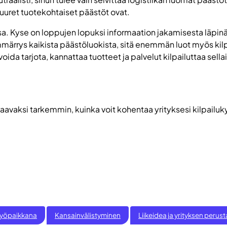
 suuret tuotekohtaiset päästöt ovat.
ssa. Kyse on loppujen lopuksi informaation jakamisesta läpinä
ymmärrys kaikista päästöluokista, sitä enemmän luot myös kil
 voida tarjota, kannattaa tuotteet ja palvelut kilpailuttaa sella
avaksi tarkemmin, kuinka voit kohentaa yrityksesi kilpailukyk
 työpaikkana
Kansainvälistyminen
Liikeidea ja yrityksen peru