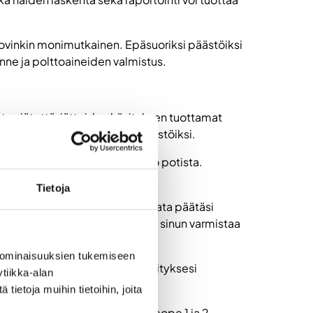
 kovinkin monimutkainen. Epäsuoriksi päästöiksi
nne ja polttoaineiden valmistus.
ottaa jätettä, jätteiden hävityksen tuottamat
nämä lasketaan epäsuoriksi päästöiksi.
akin toimijoilla jopa 90 % koko potista.
Tietoja
den, sinun tuskin tarvitsee vaivata päätäsi
painettuja oheistuotteita, tulee sinun varmistaa
 ominaisuuksien tukemiseen
n ja pakkausten valmistus on yrityksesi
tiikka-alan
ietoja muihin tietoihin, joita
huomioon. Edellä mainittujen Scope 1 ja 2 -